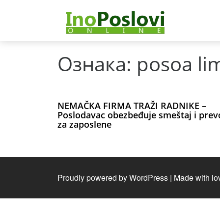
Ознака:
posoa li
NEMAČKA FIRMA TRAŽI RADNIKE –
Poslodavac obezbeđuje smeštaj i prev
za zaposlene
Proudly powered by WordPress
|
Made with lo