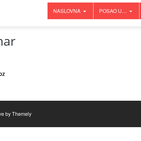
NASLOVNA
POSAO U…
mar
oz
ve by
Themely