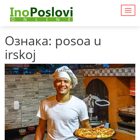
Togg
navig
Ознака:
posoa u
irskoj