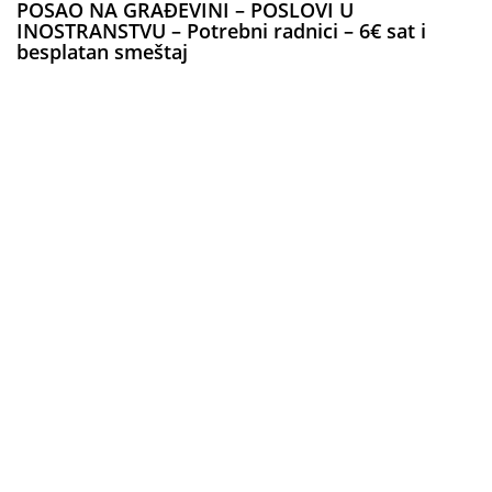
POSAO NA GRAĐEVINI – POSLOVI U
INOSTRANSTVU – Potrebni radnici – 6€ sat i
besplatan smeštaj