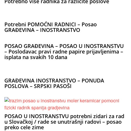
Potrebno više radnika za različite poslove
Potrebni POMOĆNI RADNICI – Posao
GRAĐEVINA – INOSTRANSTVO
POSAO GRAĐEVINA – POSAO U INOSTRANSTVU
– Poslodavac pravi radne papire prijavljenima –
isplata na svakih 10 dana
GRAĐEVINA INOSTRANSTVO – PONUDA
POSLOVA – SRPSKI PASOŠI
POSAO U INOSTRANSTVU potrebni zidari za rad
u Slovačkoj / rade se unutrašnji radovi – posao
preko cele zime