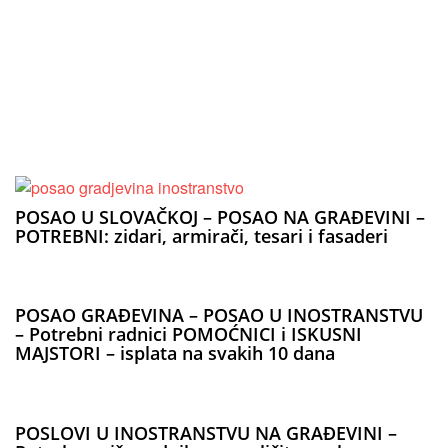
POSAO U SLOVAČKOJ – POSAO NA GRAĐEVINI –
POTREBNI: zidari, armirači, tesari i fasaderi
POSAO GRAĐEVINA – POSAO U INOSTRANSTVU
– Potrebni radnici POMOĆNICI i ISKUSNI
MAJSTORI – isplata na svakih 10 dana
POSLOVI U INOSTRANSTVU NA GRAĐEVINI –