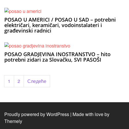
POSAO U AMERICI / POSAO U SAD – potrebni
električari, keramičari, vodoinstalateri i
građevinski radnici
POSAO GRADJEVINA INOSTRANSTVO – hito
potrebni zidari za Slovačku, SVI PASOŠI
Пагинација
1
2
Следеће
чланака
Proudly powered by WordPress
|
Made with love by
Themely