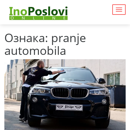
Togg
navig
Ознака:
pranje
automobila