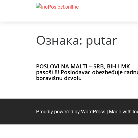
Ознака:
putar
POSLOVI NA MALTI – SRB, BiH i MK
pasoši !!! Poslodavac obezbeđuje radnu
boravišnu dzvolu
Proudly powered by WordPress
|
Made with lo