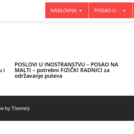
NASLOVNA
POSAO U…
POSLOVI U INOSTRANSTVU – POSAO NA
 i
MALTI – potrebni FIZIČKI RADNICI za
održavanje puteva
ve by
Themely