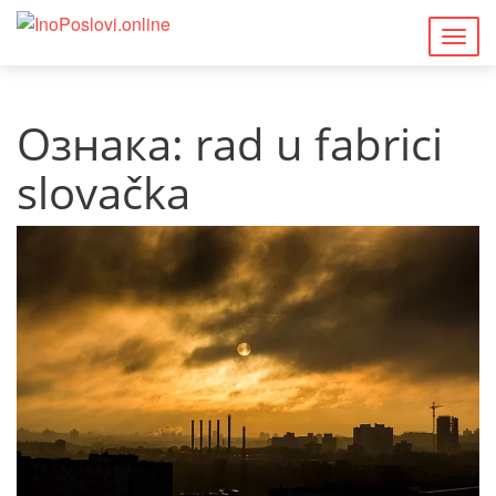
Togg
navig
Ознака:
rad u fabrici
slovačka