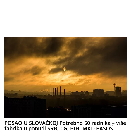
POSAO U SLOVAČKOJ Potrebno 50 radnika – više
fabrika u ponudi SRB, CG, BIH, MKD PASOŠ