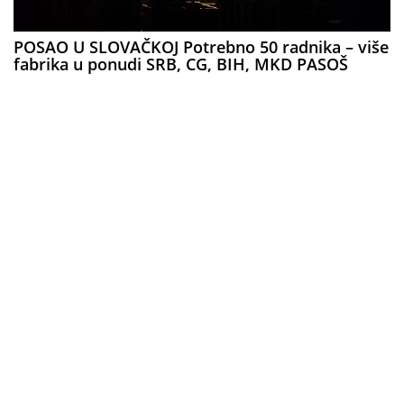
POSAO U SLOVAČKOJ Potrebno 50 radnika – više
fabrika u ponudi SRB, CG, BIH, MKD PASOŠ