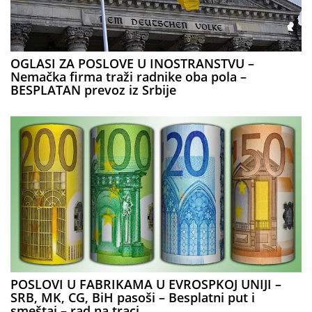
OGLASI ZA POSLOVE U INOSTRANSTVU –
Nemačka firma traži radnike oba pola –
BESPLATAN prevoz iz Srbije
POSLOVI U FABRIKAMA U EVROSPKOJ UNIJI –
SRB, MK, CG, BiH pasoši – Besplatni put i
smeštaj – rad na traci