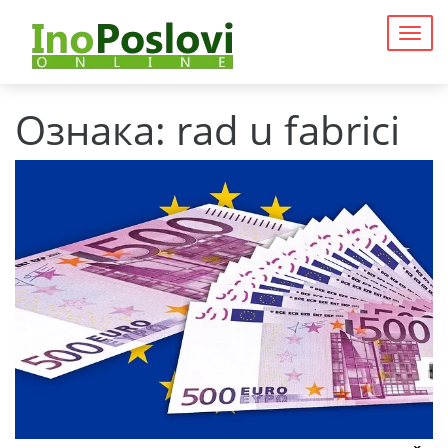
Togg
navig
Ознака:
rad u fabrici