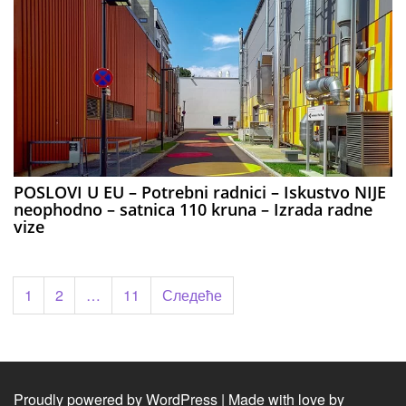
POSLOVI U EU – Potrebni radnici – Iskustvo NIJE
neophodno – satnica 110 kruna – Izrada radne
vize
Пагинација
1
2
…
11
Следеће
чланака
Proudly powered by WordPress
|
Made with love by