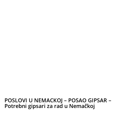
POSLOVI U NEMACKOJ – POSAO GIPSAR –
Potrebni gipsari za rad u Nemačkoj