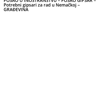
POSAO U INOSTRANSTVU – POSAO GIPSAR –
Potrebni gipsari za rad u Nemačkoj –
GRAĐEVINA