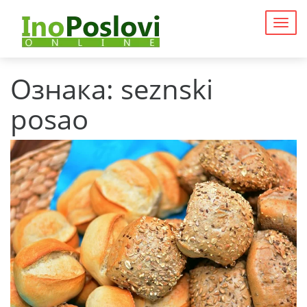
Togg
navig
Ознака:
seznski
posao