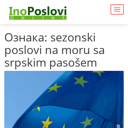
Togg
navig
Ознака:
sezonski
poslovi na moru sa
srpskim pasošem