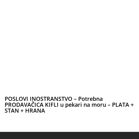
POSLOVI INOSTRANSTVO – Potrebna
PRODAVAČICA KIFLI u pekari na moru – PLATA +
STAN + HRANA