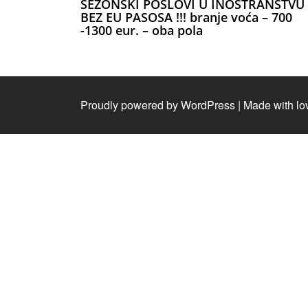
SEZONSKI POSLOVI U INOSTRANSTVU
BEZ EU PASOSA !!! branje voća – 700
-1300 eur. – oba pola
Proudly powered by WordPress
|
Made with lo