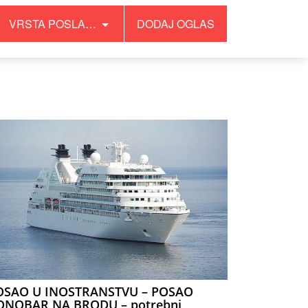
VRSTA POSLA…
DODAJ OGLAS
OSAO U INOSTRANSTVU – POSAO
ONOBAR NA BRODU – potrebni