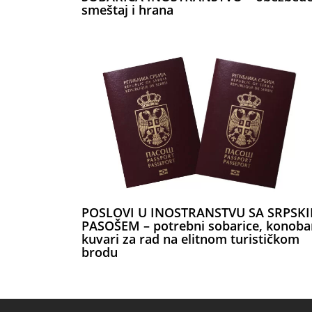
smeštaj i hrana
POSLOVI U INOSTRANSTVU SA SRPSK
PASOŠEM – potrebni sobarice, konobar
kuvari za rad na elitnom turističkom
brodu