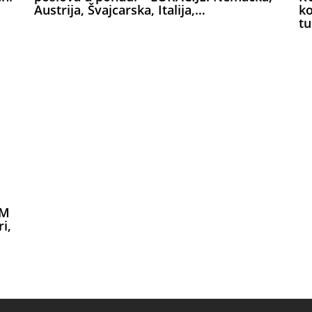
ko
Austrija, Švajcarska, Italija,…
tu
IM
i,