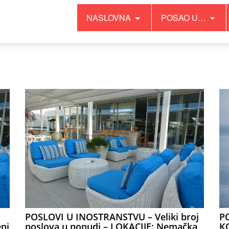
NASLOVNA
POSAO U…
P
POSLOVI U INOSTRANSTVU – Veliki broj
K
ni
poslova u ponudi – LOKACIJE: Nemačka,