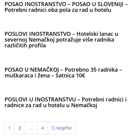
POSAO INOSTRANSTVO – POSAO U SLOVENIJI –
Potrebni radnici oba pola za rad u hotelu
POSLOVI INOSTRANSTVO – Hotelski lanac u
severnoj Nemačkoj potražuje više radnika
različitih profila
POSAO U NEMAČKOJ – Potrebno 35 radnika –
muškaraca i žena – Satnica 10€
POSLOVI U INOSTRANSTVU – Potrebni radnici i
radnice za rad u hotelu u Nemačkoj
Пагинација
1
2
…
4
Следеће
чланака