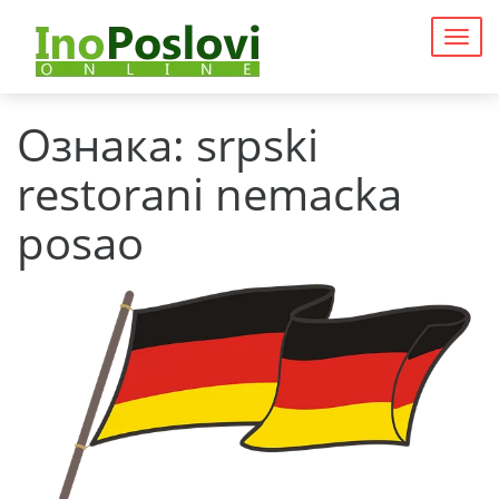
Togg
navig
Ознака:
srpski
restorani nemacka
posao