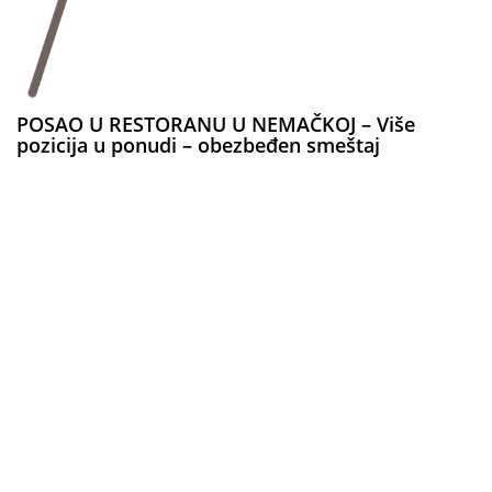
POSAO U RESTORANU U NEMAČKOJ – Više
pozicija u ponudi – obezbeđen smeštaj