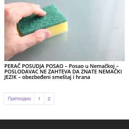
PERAČ POSUDJA POSAO – Posao u Nemačkoj –
POSLODAVAC NE ZAHTEVA DA ZNATE NEMAČKI
JEZIK – obezbeđeni smeštaj i hrana
Пагинација
Претходно
1
2
чланака