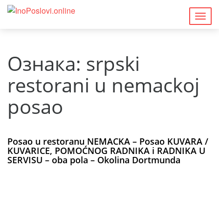
Togg
navig
Ознака:
srpski
restorani u nemackoj
posao
Posao u restoranu NEMACKA – Posao KUVARA /
KUVARICE, POMOĆNOG RADNIKA i RADNIKA U
SERVISU – oba pola – Okolina Dortmunda