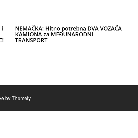
 i
NEMAČKA: Hitno potrebna DVA VOZAČA
KAMIONA za MEĐUNARODNI
E!
TRANSPORT
ve by
Themely