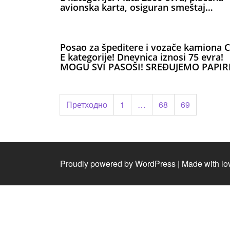
avionska karta, osiguran smeštaj…
Posao za špeditere i vozače kamiona C
E kategorije! Dnevnica iznosi 75 evra!
MOGU SVI PASOŠI! SREĐUJEMO PAPIR
Пагинација
Претходно
1
…
68
69
чланака
Proudly powered by WordPress
|
Made with lo