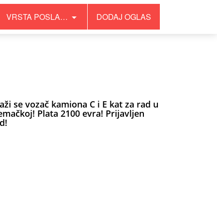
VRSTA POSLA…
DODAJ OGLAS
aži se vozač kamiona C i E kat za rad u
mačkoj! Plata 2100 evra! Prijavljen
d!