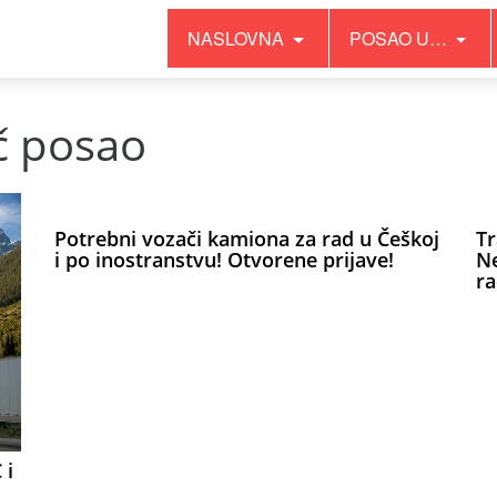
NASLOVNA
POSAO U…
č posao
Potrebni vozači kamiona za rad u Češkoj
Tr
i po inostranstvu! Otvorene prijave!
Ne
ra
 i