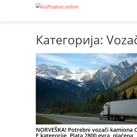
Категорија:
Voza
NORVEŠKA! Potrebni vozači kamiona C
E kategorije. Plata 2800 evra, plaćena