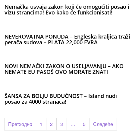
Nemačka usvaja zakon koji će omogućiti posao i
vizu strancima! Evo kako će funkcionisati!
NEVEROVATNA PONUDA – Engleska kraljica traži
perača sudova – PLATA 22,000 EVRA
NOVI NEMAČKI ZAKON O USELJAVANJU – AKO
NEMATE EU PASOŠ OVO MORATE ZNATI
ŠANSA ZA BOLJU BUDUĆNOST – Island nudi
posao za 4000 stranaca!
Пагинација
Претходно
1
2
3
…
5
Следеће
чланака