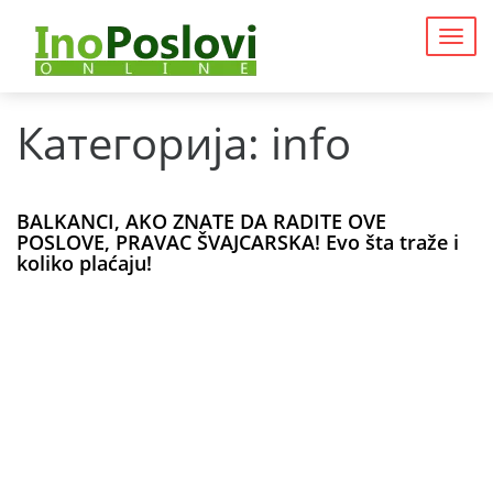
Togg
navig
Категорија:
info
BALKANCI, AKO ZNATE DA RADITE OVE
POSLOVE, PRAVAC ŠVAJCARSKA! Evo šta traže i
koliko plaćaju!