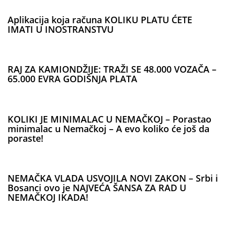
Aplikacija koja računa KOLIKU PLATU ĆETE
IMATI U INOSTRANSTVU
RAJ ZA KAMIONDŽIJE: TRAŽI SE 48.000 VOZAČA –
65.000 EVRA GODIŠNJA PLATA
KOLIKI JE MINIMALAC U NEMAČKOJ – Porastao
minimalac u Nemačkoj – A evo koliko će još da
poraste!
NEMAČKA VLADA USVOJILA NOVI ZAKON – Srbi i
Bosanci ovo je NAJVEĆA ŠANSA ZA RAD U
NEMAČKOJ IKADA!