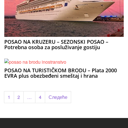
POSAO NA KRUZERU – SEZONSKI POSAO –
Potrebna osoba za posluživanje gostiju
POSAO NA TURISTIČKOM BRODU – Plata 2000
EVRA plus obezbeđeni smeštaj i hrana
Пагинација
1
2
…
4
Следеће
чланака