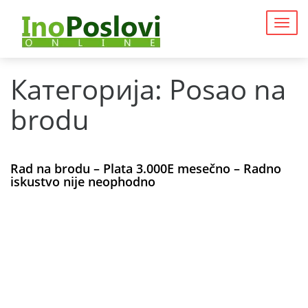
Togg
navig
Категорија:
Posao na
brodu
Rad na brodu – Plata 3.000E mesečno – Radno
iskustvo nije neophodno