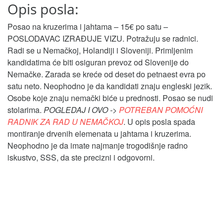
Opis posla:
Posao na kruzerima i jahtama – 15€ po satu –
POSLODAVAC IZRAĐUJE VIZU. Potražuju se radnici.
Radi se u Nemačkoj, Holandiji i Sloveniji. Primljenim
kandidatima će biti osiguran prevoz od Slovenije do
Nemačke. Zarada se kreće od deset do petnaest evra po
satu neto. Neophodno je da kandidati znaju engleski jezik.
Osobe koje znaju nemački biće u prednosti. Posao se nudi
stolarima.
POGLEDAJ I OVO ->
POTREBAN POMOĆNI
RADNIK ZA RAD U NEMAČKOJ
. U opis posla spada
montiranje drvenih elemenata u jahtama i kruzerima.
Neophodno je da imate najmanje trogodišnje radno
iskustvo, SSS, da ste precizni i odgovorni.