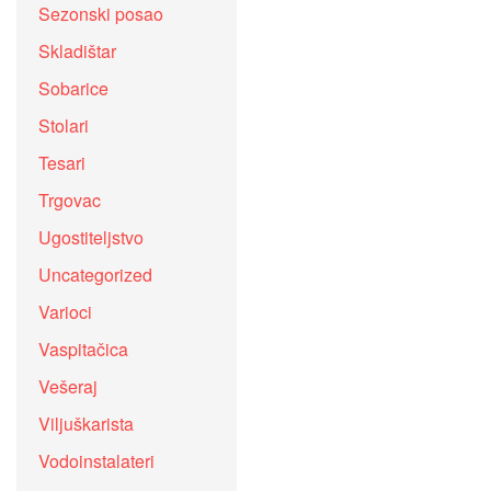
Sezonski posao
Skladištar
Sobarice
Stolari
Tesari
Trgovac
Ugostiteljstvo
Uncategorized
Varioci
Vaspitačica
Vešeraj
Viljuškarista
Vodoinstalateri