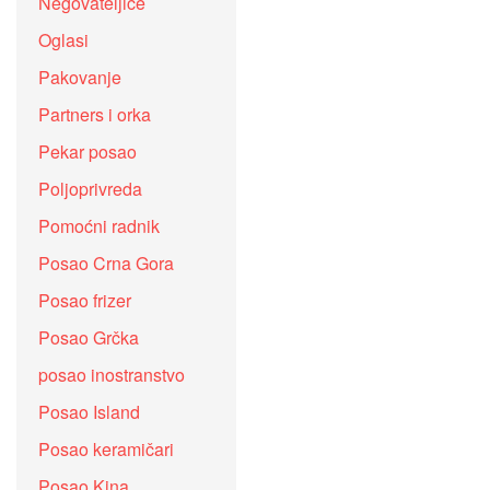
Negovateljice
Oglasi
Pakovanje
Partners i orka
Pekar posao
Poljoprivreda
Pomoćni radnik
Posao Crna Gora
Posao frizer
Posao Grčka
posao inostranstvo
Posao Island
Posao keramičari
Posao Kina