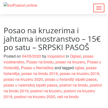
Togg
navig
Posao na kruzerima i
jahtama inostranstvo – 15€
po satu – SRPSKI PASOŠ
Posted on
04/05/2020
by
inoposlovi
in
Oglasi
,
posao
inostranstvo
,
Posao na brodu
,
posao na kruzeru
,
Posao u
Holandiji
,
Posao u Nemačkoj
and tagged
oglas
,
posao
holandija
,
posao na brodu 2019
,
posao na kruzeru 2019
,
posao na kruzeru 2020
,
posao u holandiji srpski pasos
,
posao u neamckoj srpski pasos
,
poslovi na brodu
,
poslovi
na brodu 2019
,
poslovi na kruzeru
,
poslovi na kruzeru
2019
,
poslovi na kruzeru 2020
,
rad na brodu