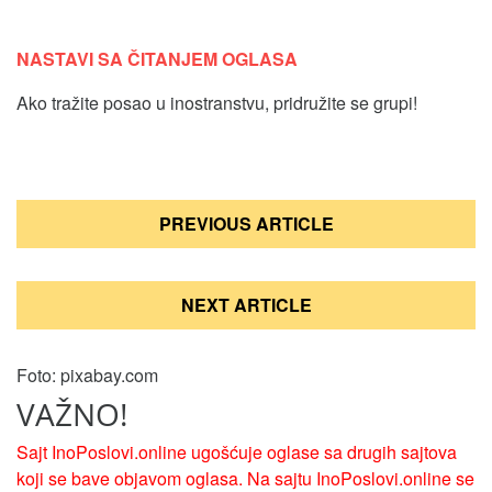
NASTAVI SA ČITANJEM OGLASA
Ako tražite posao u inostranstvu, pridružite se grupi!
Кретање
PREVIOUS ARTICLE
чланка
NEXT ARTICLE
Foto: pixabay.com
VAŽNO!
Sajt InoPoslovi.online ugošćuje oglase sa drugih sajtova
koji se bave objavom oglasa. Na sajtu InoPoslovi.online se