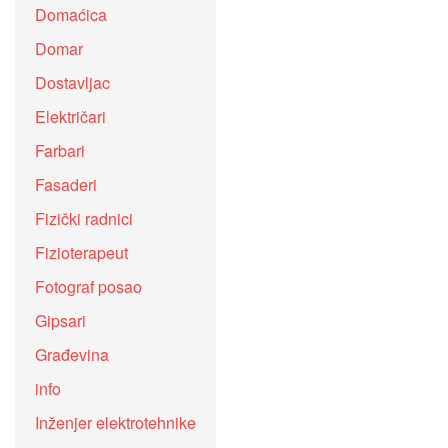
Domaćica
Domar
Dostavljac
Električari
Farbari
Fasaderi
Fizički radnici
Fizioterapeut
Fotograf posao
Gipsari
Građevina
info
Inženjer elektrotehnike