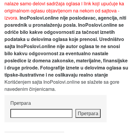
nalaze samo delovi sadržaja oglasa i link koji upućuje ka
originalnom oglasu objavljenom na nekom od sajtova -
izvora.
InoPoslovi.online nije poslodavac, agencija, niti
posrednik u pronalaženju posla. InoPoslovi.online se
odriče bilo kakve odgovornosti za tačnost iznetih
podataka u delovima oglasa koje prenosi.
Uredništvo
sajta InoPoslovi.online nije autor oglasa te ne snosi
bilo kakvu odgovornost za eventualno nastale
posledice iz domena zakonske, materijalne, finansijske
i druge prirode. Fotografije iznete u delovima oglasa su
tipske-ilustrativne i ne oslikavaju realno stanje
Korišćenjem sajta InoPoslovi.online se slažete sa gore
navedenim činjenicama.
Претрага
Претрага