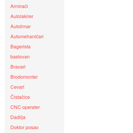
Armirači
Autolakirer
Autolimar
Automehaničari
Bagerista
bastovan
Bravari
Brodomonter
Cevari
Čistačice
CNC operater
Dadilja
Doktor posao