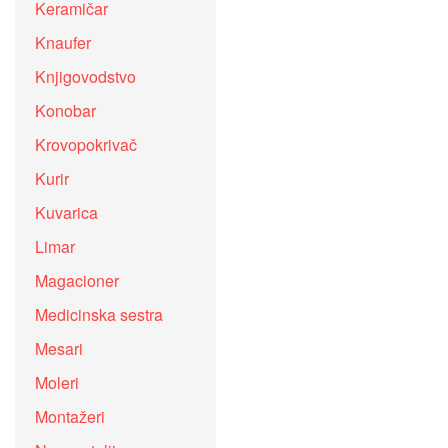
Keramičar
Knaufer
Knjigovodstvo
Konobar
Krovopokrivač
Kurir
Kuvarica
Limar
Magacioner
Medicinska sestra
Mesari
Moleri
Montažeri