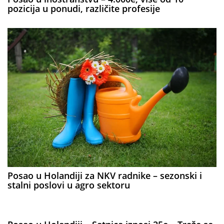
pozicija u ponudi, različite profesije
Posao u Holandiji za NKV radnike – sezonski i
stalni poslovi u agro sektoru