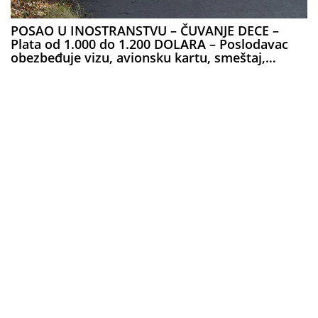
POSAO U INOSTRANSTVU – ČUVANJE DECE –
Plata od 1.000 do 1.200 DOLARA – Poslodavac
obezbeđuje vizu, avionsku kartu, smeštaj,…