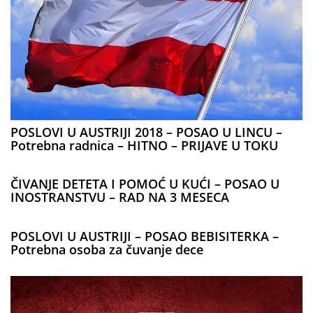
POSLOVI U AUSTRIJI 2018 – POSAO U LINCU –
Potrebna radnica – HITNO – PRIJAVE U TOKU
ČIVANJE DETETA I POMOĆ U KUĆI – POSAO U
INOSTRANSTVU – RAD NA 3 MESECA
POSLOVI U AUSTRIJI – POSAO BEBISITERKA –
Potrebna osoba za čuvanje dece