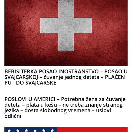
BEBISITERKA POSAO INOSTRANSTVO – POSAO U
SVAJCARSKOJ – čuvanje jednog deteta – PLAĆEN
PUT DO ŠVAJCARSKE
POSLOVI U AMERICI – Potrebna žena za čuvanje
deteta – plata u kešu – ne treba znanje stranog
jezika – dosta slobodnog vremena – uslovi
odlični