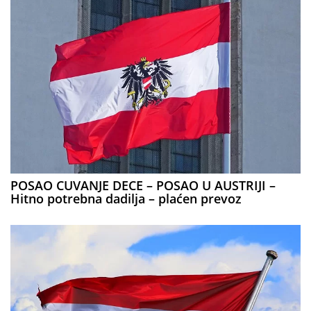
POSAO CUVANJE DECE – POSAO U AUSTRIJI –
Hitno potrebna dadilja – plaćen prevoz