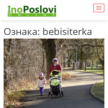
Togg
navig
Ознака:
bebisiterka