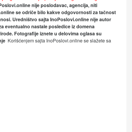
Poslovi.online nije poslodavac, agencija, niti
.online se odriče bilo kakve odgovornosti za tačnost
nosi.
Uredništvo sajta InoPoslovi.online nije autor
za eventualno nastale posledice iz domena
rirode. Fotografije iznete u delovima oglasa su
anje
Korišćenjem sajta InoPoslovi.online se slažete sa