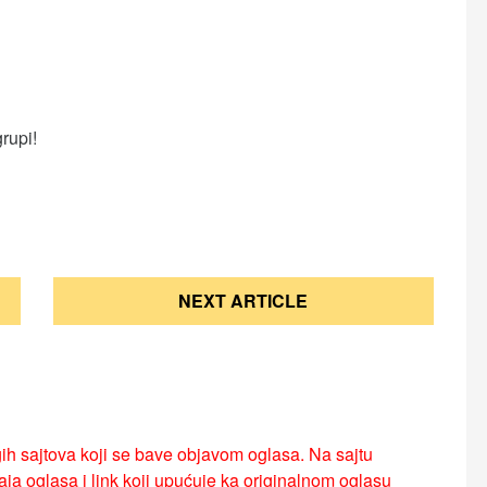
grupi!
NEXT ARTICLE
ih sajtova koji se bave objavom oglasa. Na sajtu
ja oglasa i link koji upućuje ka originalnom oglasu