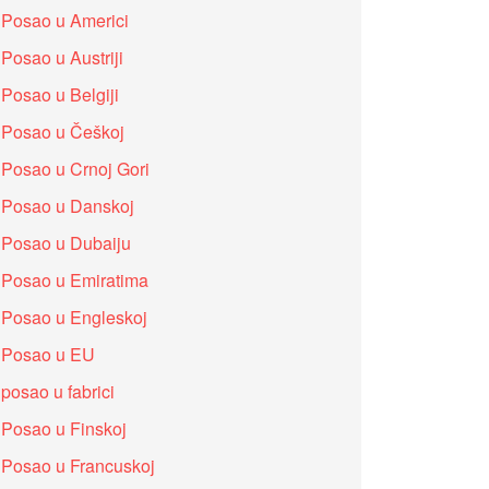
Posao u Americi
Posao u Austriji
Posao u Belgiji
Posao u Češkoj
Posao u Crnoj Gori
Posao u Danskoj
Posao u Dubaiju
Posao u Emiratima
Posao u Engleskoj
Posao u EU
posao u fabrici
Posao u Finskoj
Posao u Francuskoj