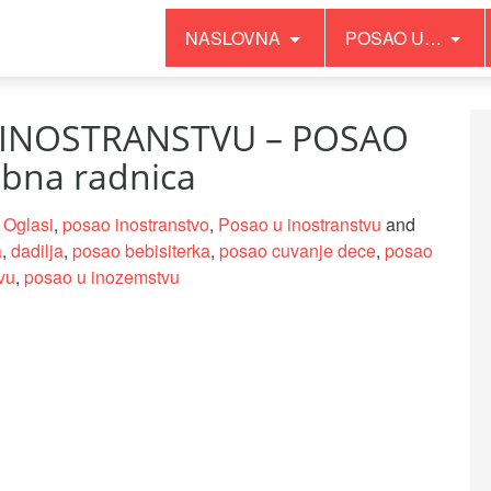
NASLOVNA
POSAO U…
 INOSTRANSTVU – POSAO
bna radnica
,
Oglasi
,
posao inostranstvo
,
Posao u inostranstvu
and
a
,
dadilja
,
posao bebisiterka
,
posao cuvanje dece
,
posao
vu
,
posao u inozemstvu