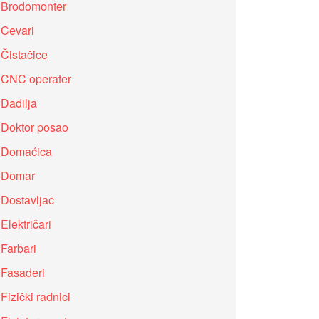
Brodomonter
Cevari
Čistačice
CNC operater
Dadilja
Doktor posao
Domaćica
Domar
Dostavljac
Električari
Farbari
Fasaderi
Fizički radnici