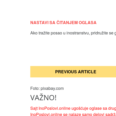
NASTAVI SA ČITANJEM OGLASA
Ako tražite posao u inostranstvu, pridružite se 
Кретање
PREVIOUS ARTICLE
чланка
Foto: pixabay.com
VAŽNO!
Sajt InoPoslovi.online ugošćuje oglase sa drug
InoPoslovi.online se nalaze samo delovi sadrža