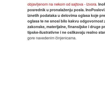
objavljenom na nekom od sajtova - izvora.
Ino
posrednik u pronalaženju posla. InoPoslovi
iznetih podataka u delovima oglasa koje pre
oglasa te ne snosi bilo kakvu odgovornost 
zakonske, materijalne, finansijske i druge p
tipske-ilustrativne i ne oslikavaju realno st
gore navedenim činjenicama.