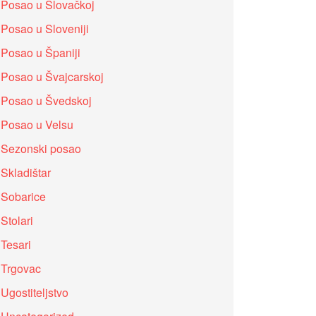
Posao u Slovačkoj
Posao u Sloveniji
Posao u Španiji
Posao u Švajcarskoj
Posao u Švedskoj
Posao u Velsu
Sezonski posao
Skladištar
Sobarice
Stolari
Tesari
Trgovac
Ugostiteljstvo