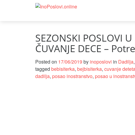
SEZONSKI POSLOVI U
ČUVANJE DECE – Potre
Posted on
17/06/2019
by
inoposlovi
in
Dadilja
tagged
bebisiterka
,
bejbisiterka
,
cuvanje detet
dadilja
,
posao inostranstvo
,
posao u inostranst