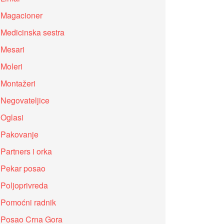
Magacioner
Medicinska sestra
Mesari
Moleri
Montažeri
Negovateljice
Oglasi
Pakovanje
Partners i orka
Pekar posao
Poljoprivreda
Pomoćni radnik
Posao Crna Gora