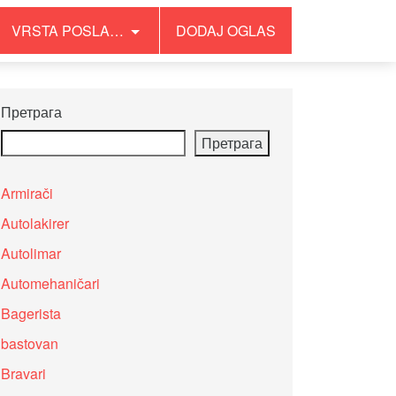
VRSTA POSLA…
DODAJ OGLAS
Претрага
Претрага
Armirači
Autolakirer
Autolimar
Automehaničari
Bagerista
bastovan
Bravari