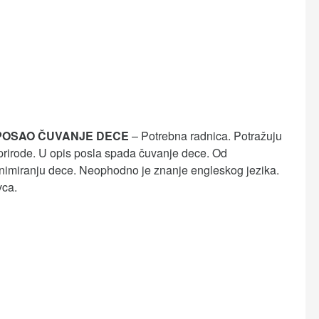
POSAO ČUVANJE DECE
– Potrebna radnica. Potražuju
prirode. U opis posla spada čuvanje dece. Od
animiranju dece. Neophodno je znanje engleskog jezika.
vca.