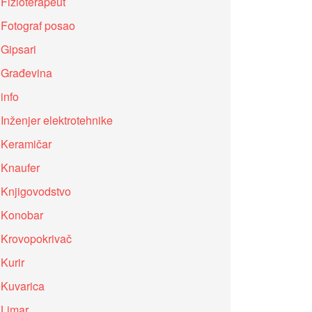
Fizioterapeut
Fotograf posao
Gipsari
Građevina
info
Inženjer elektrotehnike
Keramičar
Knaufer
Knjigovodstvo
Konobar
Krovopokrivač
Kurir
Kuvarica
Limar