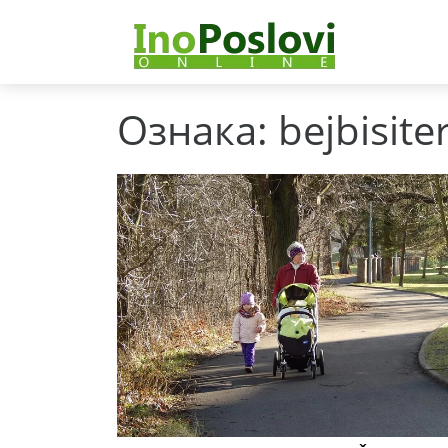
Ознака:
bejbisite