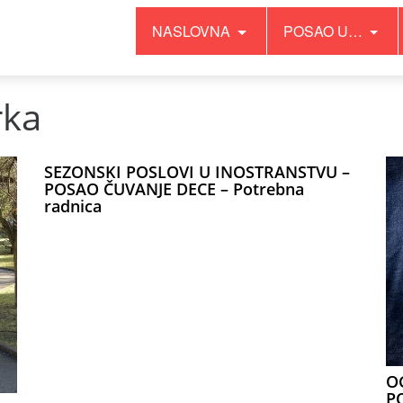
NASLOVNA
POSAO U…
rka
SEZONSKI POSLOVI U INOSTRANSTVU –
POSAO ČUVANJE DECE – Potrebna
radnica
O
P