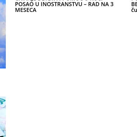
POSAO U INOSTRANSTVU – RAD NA 3
BE
MESECA
ču