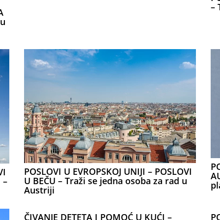
– 
A
ku
P
POSLOVI U EVROPSKOJ UNIJI – POSLOVI
VI
AU
U BEČU – Traži se jedna osoba za rad u
 –
pl
Austriji
ČIVANJE DETETA I POMOĆ U KUĆI –
P