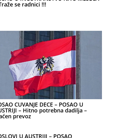
Traže se radnici !!!
OSAO CUVANJE DECE – POSAO U
STRIJI – Hitno potrebna dadilja –
aćen prevoz
OSLOVI U AUSTRIJI – POSAO