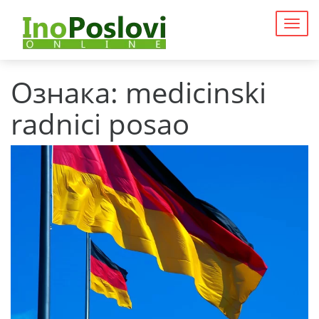
Togg
navig
Ознака:
medicinski
radnici posao