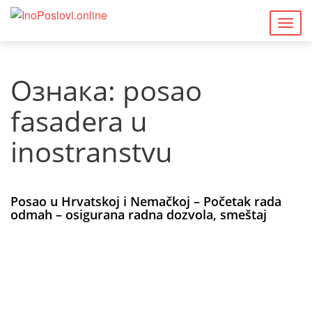
Togg
navig
Ознака:
posao
fasadera u
inostranstvu
Posao u Hrvatskoj i Nemačkoj – Početak rada
odmah – osigurana radna dozvola, smeštaj