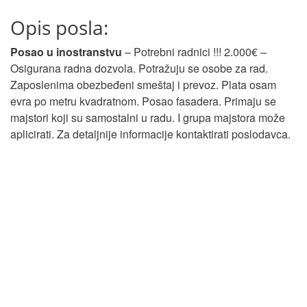
Opis posla:
Posao u inostranstvu
– Potrebni radnici !!! 2.000€ –
Osigurana radna dozvola. Potražuju se osobe za rad.
Zaposlenima obezbeđeni smeštaj i prevoz. Plata osam
evra po metru kvadratnom. Posao fasadera. Primaju se
majstori koji su samostalni u radu. I grupa majstora može
aplicirati. Za detaljnije informacije kontaktirati poslodavca.