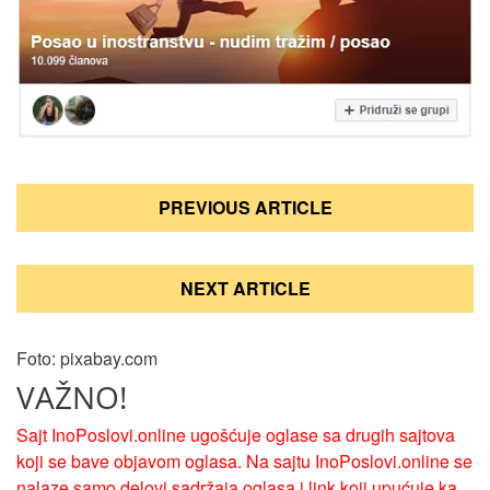
Кретање
PREVIOUS ARTICLE
чланка
NEXT ARTICLE
Foto: pixabay.com
VAŽNO!
Sajt InoPoslovi.online ugošćuje oglase sa drugih sajtova
koji se bave objavom oglasa. Na sajtu InoPoslovi.online se
nalaze samo delovi sadržaja oglasa i link koji upućuje ka