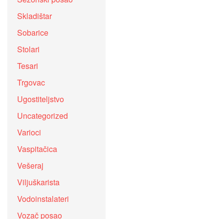
Skladištar
Sobarice
Stolari
Tesari
Trgovac
Ugostiteljstvo
Uncategorized
Varioci
Vaspitačica
Vešeraj
Viljuškarista
Vodoinstalateri
Vozač posao