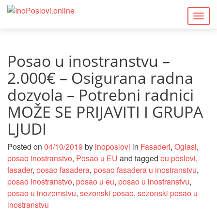
Togg
navig
Posao u inostranstvu –
2.000€ – Osigurana radna
dozvola – Potrebni radnici
MOŽE SE PRIJAVITI I GRUPA
LJUDI
Posted on
04/10/2019
by
inoposlovi
in
Fasaderi
,
Oglasi
,
posao inostranstvo
,
Posao u EU
and tagged
eu poslovi
,
fasader
,
posao fasadera
,
posao fasadera u inostranstvu
,
posao inostranstvo
,
posao u eu
,
posao u inostranstvu
,
posao u inozemstvu
,
sezonski posao
,
sezonski posao u
inostranstvu