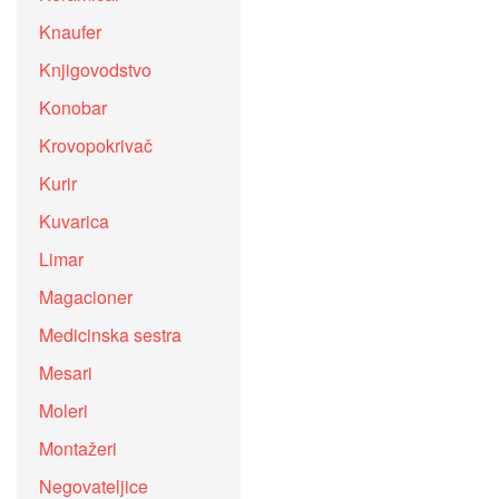
Knaufer
Knjigovodstvo
Konobar
Krovopokrivač
Kurir
Kuvarica
Limar
Magacioner
Medicinska sestra
Mesari
Moleri
Montažeri
Negovateljice