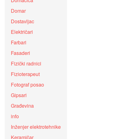
Domaćica
Domar
Dostavljac
Električari
Farbari
Fasaderi
Fizički radnici
Fizioterapeut
Fotograf posao
Gipsari
Građevina
info
Inženjer elektrotehnike
Keramičar