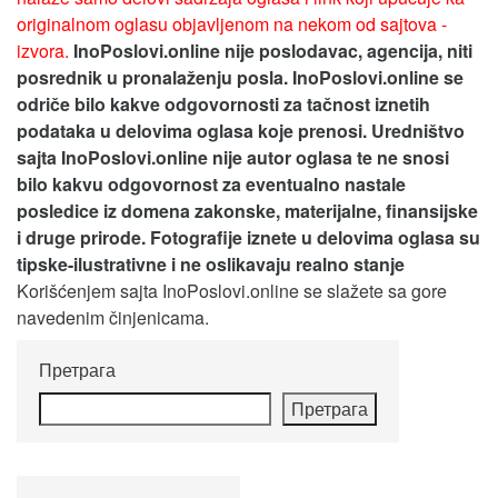
originalnom oglasu objavljenom na nekom od sajtova -
izvora.
InoPoslovi.online nije poslodavac, agencija, niti
posrednik u pronalaženju posla. InoPoslovi.online se
odriče bilo kakve odgovornosti za tačnost iznetih
podataka u delovima oglasa koje prenosi.
Uredništvo
sajta InoPoslovi.online nije autor oglasa te ne snosi
bilo kakvu odgovornost za eventualno nastale
posledice iz domena zakonske, materijalne, finansijske
i druge prirode. Fotografije iznete u delovima oglasa su
tipske-ilustrativne i ne oslikavaju realno stanje
Korišćenjem sajta InoPoslovi.online se slažete sa gore
navedenim činjenicama.
Претрага
Претрага