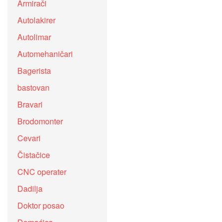
Armirači
Autolakirer
Autolimar
Automehaničari
Bagerista
bastovan
Bravari
Brodomonter
Cevari
Čistačice
CNC operater
Dadilja
Doktor posao