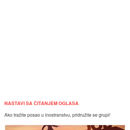
NASTAVI SA ČITANJEM OGLASA
Ako tražite posao u inostranstvu, pridružite se grupi!