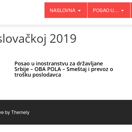
NASLOVNA
POSAO U…
slovačkoj 2019
Posao u inostranstvu za državljane
Srbije – OBA POLA – Smeštaj i prevoz o
trošku poslodavca
ve by
Themely