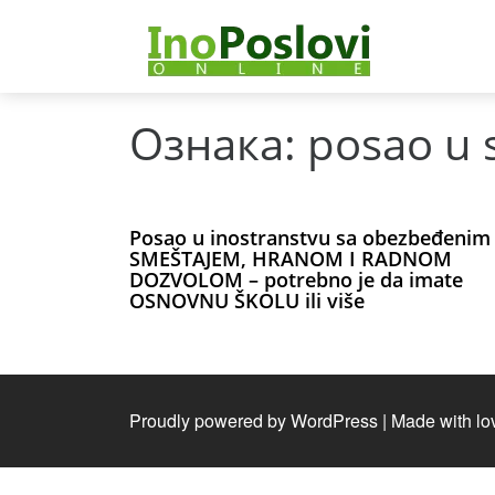
Ознака:
posao u 
Posao u inostranstvu sa obezbeđenim
SMEŠTAJEM, HRANOM I RADNOM
DOZVOLOM – potrebno je da imate
OSNOVNU ŠKOLU ili više
Proudly powered by WordPress
|
Made with lo