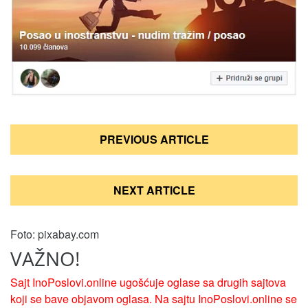
Кретање
PREVIOUS ARTICLE
чланка
NEXT ARTICLE
Foto: pixabay.com
VAŽNO!
Sajt InoPoslovi.online ugošćuje oglase sa drugih sajtova
koji se bave objavom oglasa. Na sajtu InoPoslovi.online se