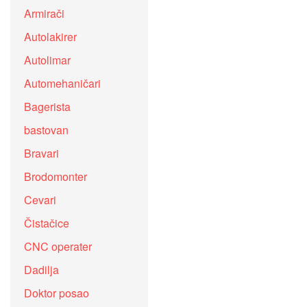
Armirači
Autolakirer
Autolimar
Automehaničari
Bagerista
bastovan
Bravari
Brodomonter
Cevari
Čistačice
CNC operater
Dadilja
Doktor posao