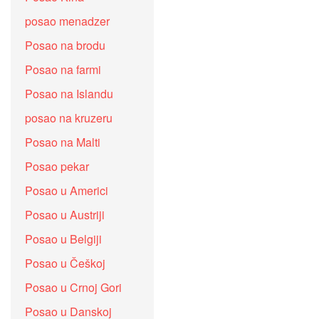
posao menadzer
Posao na brodu
Posao na farmi
Posao na Islandu
posao na kruzeru
Posao na Malti
Posao pekar
Posao u Americi
Posao u Austriji
Posao u Belgiji
Posao u Češkoj
Posao u Crnoj Gori
Posao u Danskoj