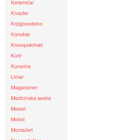
Keramičar
Knaufer
Knjigovodstvo
Konobar
Krovopokrivač
Kurir
Kuvarica
Limar
Magacioner
Medicinska sestra
Mesari
Moleri
Montažeri