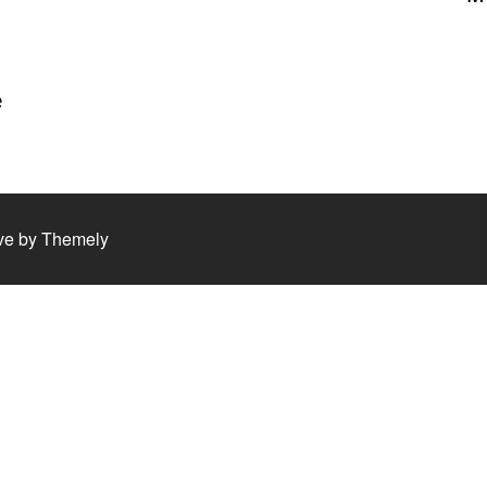
e
ve by
Themely