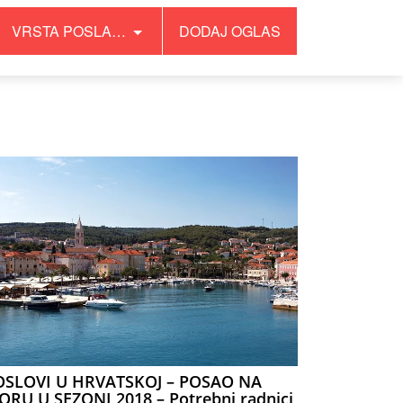
VRSTA POSLA…
DODAJ OGLAS
OSLOVI U HRVATSKOJ – POSAO NA
RU U SEZONI 2018 – Potrebni radnici