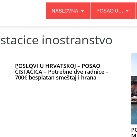
NASLOVNA
POSAO U…
istacice inostranstvo
POSLOVI U HRVATSKOJ – POSAO
ČISTAČICA – Potrebne dve radnice –
700€ besplatan smeštaj i hrana
P
MO