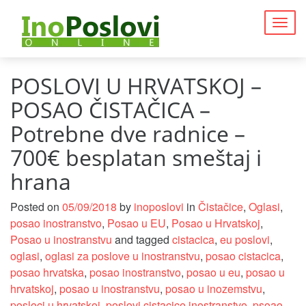
Togg
navig
POSLOVI U HRVATSKOJ –
POSAO ČISTAČICA –
Potrebne dve radnice –
700€ besplatan smeštaj i
hrana
Posted on
05/09/2018
by
inoposlovi
in
Čistačice
,
Oglasi
,
posao inostranstvo
,
Posao u EU
,
Posao u Hrvatskoj
,
Posao u inostranstvu
and tagged
cistacica
,
eu poslovi
,
oglasi
,
oglasi za poslove u inostranstvu
,
posao cistacica
,
posao hrvatska
,
posao inostranstvo
,
posao u eu
,
posao u
hrvatskoj
,
posao u inostranstvu
,
posao u inozemstvu
,
posloci u hrvatskoj
,
poslovi cistacice inostranstvo
,
psoao