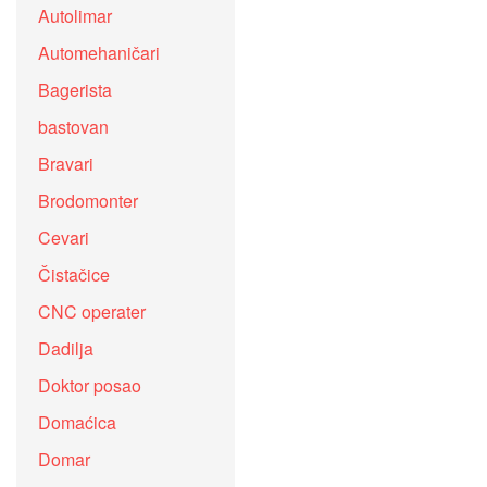
Autolimar
Automehaničari
Bagerista
bastovan
Bravari
Brodomonter
Cevari
Čistačice
CNC operater
Dadilja
Doktor posao
Domaćica
Domar