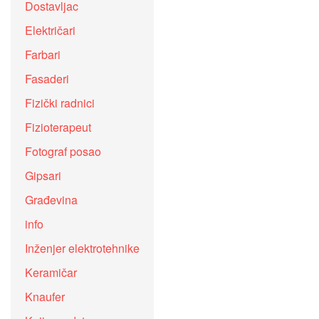
Dostavljac
Električari
Farbari
Fasaderi
Fizički radnici
Fizioterapeut
Fotograf posao
Gipsari
Građevina
info
Inženjer elektrotehnike
Keramičar
Knaufer