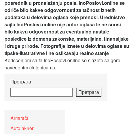
posrednik u pronalaženju posla. InoPoslovi.online se
odriče bilo kakve odgovornosti za tačnost iznetih
podataka u delovima oglasa koje prenosi.
Uredništvo
sajta InoPoslovi.online nije autor oglasa te ne snosi
bilo kakvu odgovornost za eventualno nastale
posledice iz domena zakonske, materijalne, finansijske
i druge prirode. Fotografije iznete u delovima oglasa su
tipske-ilustrativne i ne oslikavaju realno stanje
Korišćenjem sajta InoPoslovi.online se slažete sa gore
navedenim činjenicama.
Претрага
Претрага
Armirači
Autolakirer