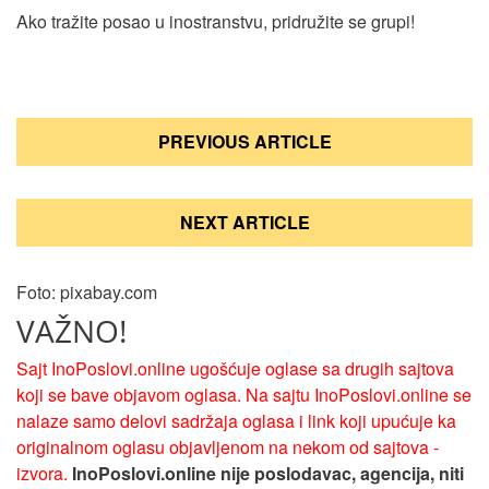
Ako tražite posao u inostranstvu, pridružite se grupi!
Кретање
PREVIOUS ARTICLE
чланка
NEXT ARTICLE
Foto: pixabay.com
VAŽNO!
Sajt InoPoslovi.online ugošćuje oglase sa drugih sajtova
koji se bave objavom oglasa. Na sajtu InoPoslovi.online se
nalaze samo delovi sadržaja oglasa i link koji upućuje ka
originalnom oglasu objavljenom na nekom od sajtova -
izvora.
InoPoslovi.online nije poslodavac, agencija, niti