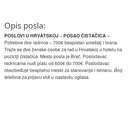
Opis posla:
POSLOVI U HRVATSKOJ
–
POSAO ČISTAČICA
–
Potrebne dve radnice – 700€ besplatan smeštaj i hrana.
Traže se dve ženske osobe za rad u Hrvatskoj u hotelu na
poziciji
čistačica
. Mesto posla je Brač. Poslodavac
radnicama nudi platu od 600€ do 700€. Poslodavac
obezbeđuje besplatno mesto za stanovanje i ishranu.
Broj
telefona za prijavu vidi u nastavku oglasa.