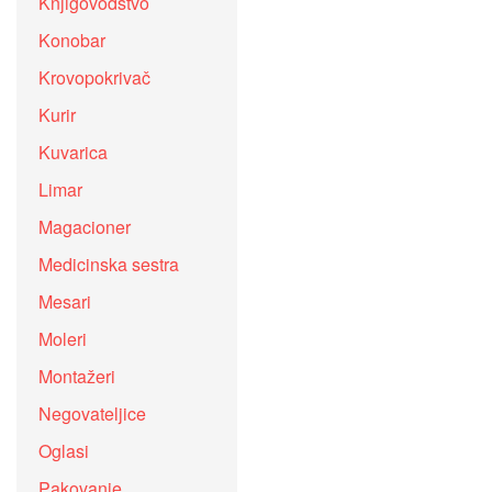
Knjigovodstvo
Konobar
Krovopokrivač
Kurir
Kuvarica
Limar
Magacioner
Medicinska sestra
Mesari
Moleri
Montažeri
Negovateljice
Oglasi
Pakovanje