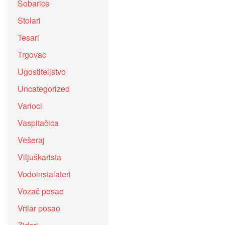
Sobarice
Stolari
Tesari
Trgovac
Ugostiteljstvo
Uncategorized
Varioci
Vaspitačica
Vešeraj
Viljuškarista
Vodoinstalateri
Vozač posao
Vrtlar posao