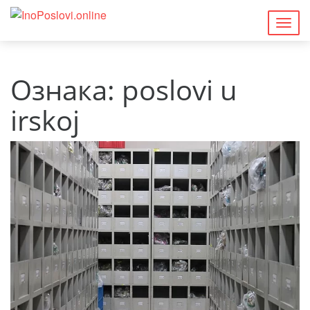
Togg
navig
Ознака:
poslovi u
irskoj