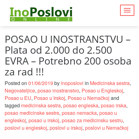
Togg
navig
POSAO U INOSTRANSTVU –
Plata od 2.000 do 2.500
EVRA – Potrebno 200 osoba
za rad !!!
Posted on
01/06/2019
by
inoposlovi
in
Medicinska sestra
,
Negovateljice
,
posao inostranstvo
,
Posao u Engleskoj
,
Posao u EU
,
Posao u Irskoj
,
Posao u Nemačkoj
and
tagged
medicinska sestra
,
posao engleska
,
posao irska
,
posao medicinske sestre
,
posao nemacka
,
posao u
engleskoj
,
posao u irskoj
,
posao za medicinsku sestru
,
poslovi u engleskoj
,
poslovi u irskoj
,
poslovi u Nemačkoj