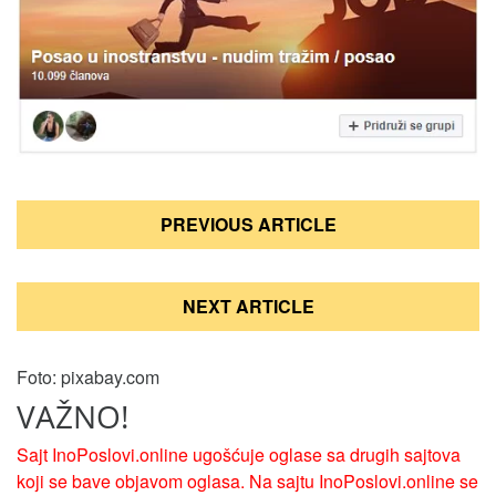
Кретање
PREVIOUS ARTICLE
чланка
NEXT ARTICLE
Foto: pixabay.com
VAŽNO!
Sajt InoPoslovi.online ugošćuje oglase sa drugih sajtova
koji se bave objavom oglasa. Na sajtu InoPoslovi.online se