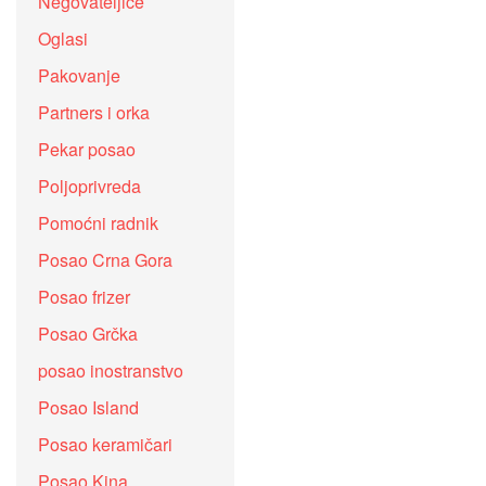
Negovateljice
Oglasi
Pakovanje
Partners i orka
Pekar posao
Poljoprivreda
Pomoćni radnik
Posao Crna Gora
Posao frizer
Posao Grčka
posao inostranstvo
Posao Island
Posao keramičari
Posao Kina