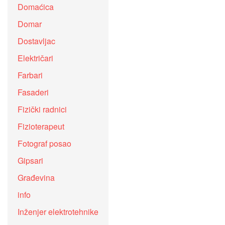
Domaćica
Domar
Dostavljac
Električari
Farbari
Fasaderi
Fizički radnici
Fizioterapeut
Fotograf posao
Gipsari
Građevina
info
Inženjer elektrotehnike