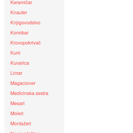
Keramičar
Knaufer
Knjigovodstvo
Konobar
Krovopokrivač
Kurir
Kuvarica
Limar
Magacioner
Medicinska sestra
Mesari
Moleri
Montažeri