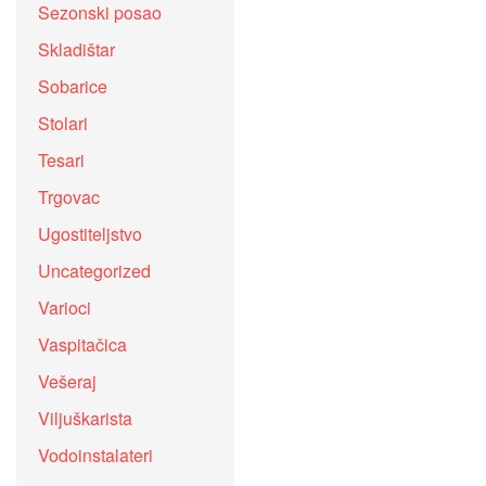
Sezonski posao
Skladištar
Sobarice
Stolari
Tesari
Trgovac
Ugostiteljstvo
Uncategorized
Varioci
Vaspitačica
Vešeraj
Viljuškarista
Vodoinstalateri