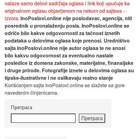
nalaze samo delovi sadržaja oglasa i link koji upućuje ka
originalnom oglasu objavljenom na nekom od sajtova -
izvora.
InoPoslovi.online nije poslodavac, agencija, niti
posrednik u pronalaženju posla. InoPoslovi.online se
odriče bilo kakve odgovornosti za tačnost iznetih
podataka u delovima oglasa koje prenosi.
Uredništvo
sajta InoPoslovi.online nije autor oglasa te ne snosi
bilo kakvu odgovornost za eventualno nastale
posledice iz domena zakonske, materijalne, finansijske
i druge prirode. Fotografije iznete u delovima oglasa su
tipske-ilustrativne i ne oslikavaju realno stanje
Korišćenjem sajta InoPoslovi.online se slažete sa gore
navedenim činjenicama.
Претрага
Претрага