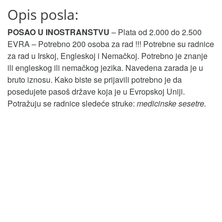
Opis posla:
POSAO U INOSTRANSTVU
– Plata od 2.000 do 2.500
EVRA – Potrebno 200 osoba za rad !!! Potrebne su radnice
za rad u Irskoj, Engleskoj i Nemačkoj. Potrebno je znanje
ili engleskog ili nemačkog jezika. Navedena zarada je u
bruto iznosu. Kako biste se prijavili potrebno je da
posedujete pasoš države koja je u Evropskoj Uniji.
Potražuju se radnice sledeće struke:
medicinske sesetre.