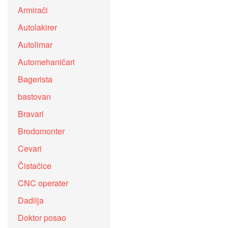
Armirači
Autolakirer
Autolimar
Automehaničari
Bagerista
bastovan
Bravari
Brodomonter
Cevari
Čistačice
CNC operater
Dadilja
Doktor posao