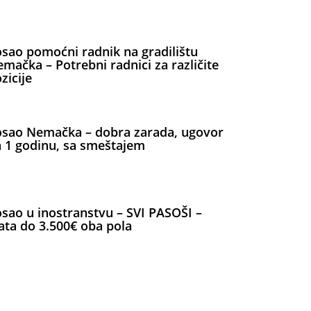
sao pomoćni radnik na gradilištu
mačka – Potrebni radnici za različite
zicije
sao Nemačka – dobra zarada, ugovor
 1 godinu, sa smeštajem
sao u inostranstvu – SVI PASOŠI –
ata do 3.500€ oba pola