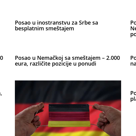
Posao u inostranstvu za Srbe sa
Po
besplatnim smeštajem
Ne
po
50
Posao u Nemačkoj sa smeštajem – 2.000
Po
eura, različite pozicije u ponudi
na
,
Po
pl