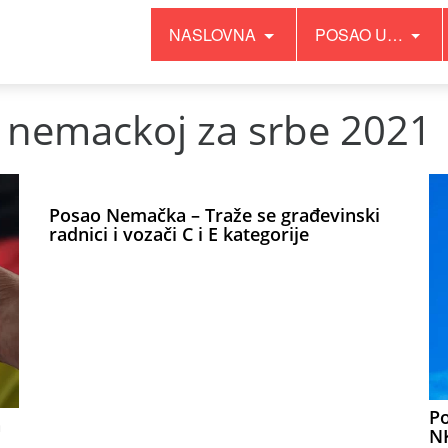
NASLOVNA
POSAO U…
u nemackoj za srbe 2021
Posao Nemačka – Traže se građevinski
radnici i vozači C i E kategorije
Po
a
NK