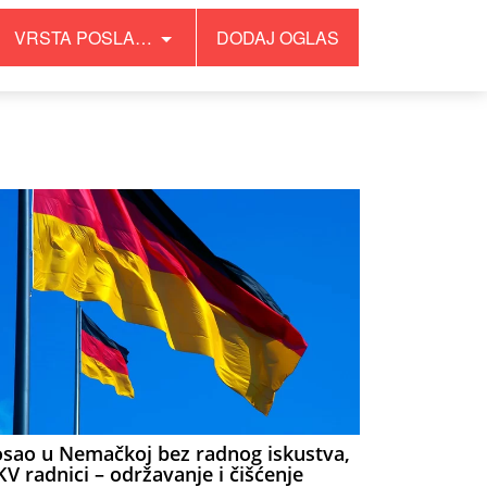
VRSTA POSLA…
DODAJ OGLAS
sao u Nemačkoj bez radnog iskustva,
V radnici – održavanje i čišćenje