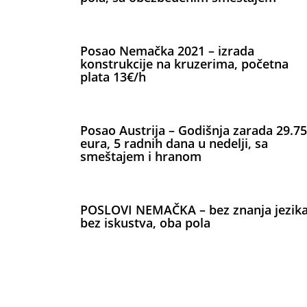
Posao Nemačka 2021 – izrada
konstrukcije na kruzerima, početna
plata 13€/h
Posao Austrija – Godišnja zarada 29.7
eura, 5 radnih dana u nedelji, sa
smeštajem i hranom
POSLOVI NEMAČKA – bez znanja jezika
bez iskustva, oba pola