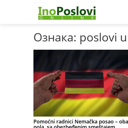
Ознака:
poslovi 
Pomoćni radnici Nemačka posao – ob
pola, sa obezbeđenim smeštajem