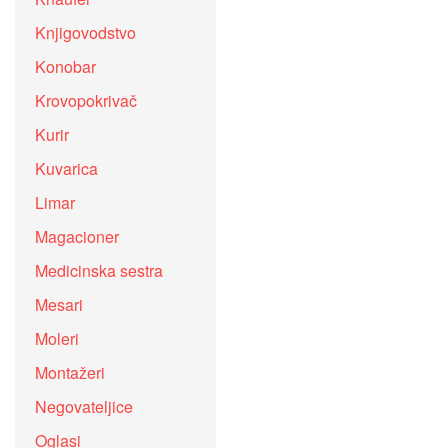
Knjigovodstvo
Konobar
Krovopokrivač
Kurir
Kuvarica
Limar
Magacioner
Medicinska sestra
Mesari
Moleri
Montažeri
Negovateljice
Oglasi