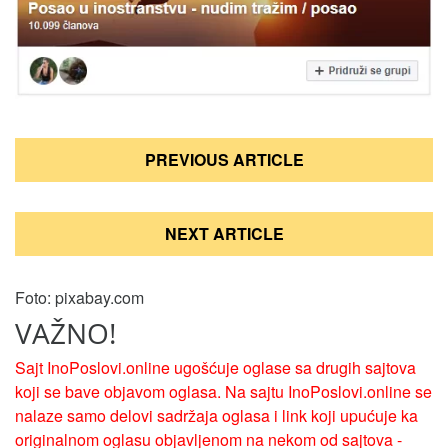
Кретање
PREVIOUS ARTICLE
чланка
NEXT ARTICLE
Foto: pixabay.com
VAŽNO!
Sajt InoPoslovi.online ugošćuje oglase sa drugih sajtova
koji se bave objavom oglasa. Na sajtu InoPoslovi.online se
nalaze samo delovi sadržaja oglasa i link koji upućuje ka
originalnom oglasu objavljenom na nekom od sajtova -