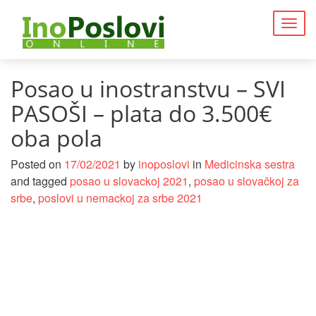
Togg
navig
Posao u inostranstvu – SVI
PASOŠI – plata do 3.500€
oba pola
Posted on
17/02/2021
by
inoposlovi
in
Medicinska sestra
and tagged
posao u slovackoj 2021
,
posao u slovačkoj za
srbe
,
poslovi u nemackoj za srbe 2021