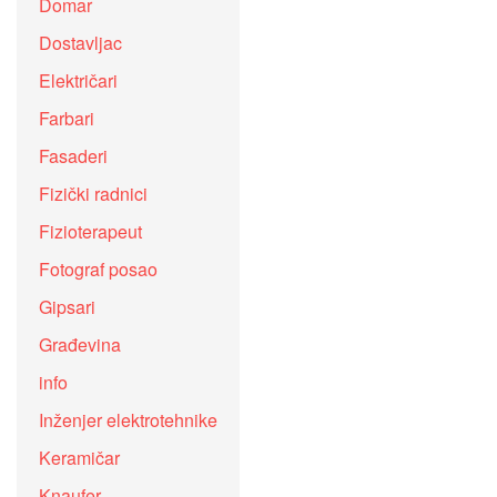
Domar
Dostavljac
Električari
Farbari
Fasaderi
Fizički radnici
Fizioterapeut
Fotograf posao
Gipsari
Građevina
info
Inženjer elektrotehnike
Keramičar
Knaufer