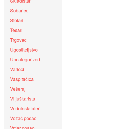
Skladištar
Sobarice
Stolari
Tesari
Trgovac
Ugostiteljstvo
Uncategorized
Varioci
Vaspitačica
Vešeraj
Viljuškarista
Vodoinstalateri
Vozač posao
Vrtlar posao