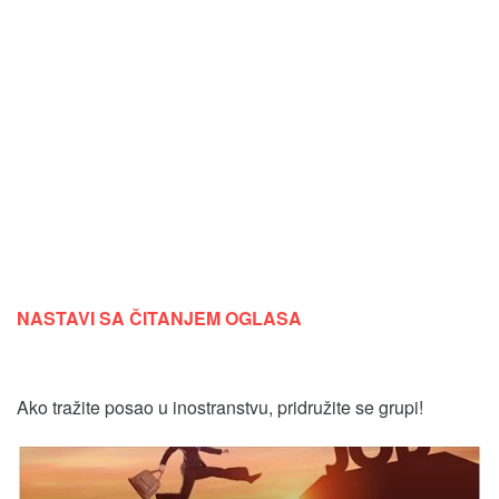
NASTAVI SA ČITANJEM OGLASA
Ako tražite posao u inostranstvu, pridružite se grupi!