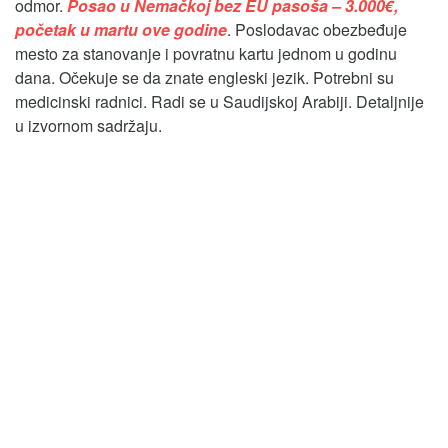
odmor.
Posao u Nemačkoj bez EU pasoša – 3.000€,
početak u martu ove godine
. Poslodavac obezbeđuje
mesto za stanovanje i povratnu kartu jednom u godinu
dana. Očekuje se da znate engleski jezik. Potrebni su
medicinski radnici. Radi se u Saudijskoj Arabiji. Detaljnije
u izvornom sadržaju.