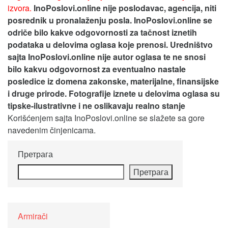
izvora.
InoPoslovi.online nije poslodavac, agencija, niti
posrednik u pronalaženju posla. InoPoslovi.online se
odriče bilo kakve odgovornosti za tačnost iznetih
podataka u delovima oglasa koje prenosi.
Uredništvo
sajta InoPoslovi.online nije autor oglasa te ne snosi
bilo kakvu odgovornost za eventualno nastale
posledice iz domena zakonske, materijalne, finansijske
i druge prirode. Fotografije iznete u delovima oglasa su
tipske-ilustrativne i ne oslikavaju realno stanje
Korišćenjem sajta InoPoslovi.online se slažete sa gore
navedenim činjenicama.
Претрага
Претрага
Armirači