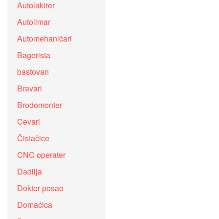
Autolakirer
Autolimar
Automehaničari
Bagerista
bastovan
Bravari
Brodomonter
Cevari
Čistačice
CNC operater
Dadilja
Doktor posao
Domaćica