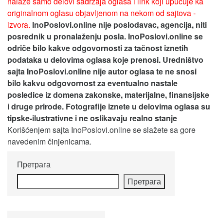
nalaze samo delovi sadržaja oglasa i link koji upućuje ka
originalnom oglasu objavljenom na nekom od sajtova -
izvora.
InoPoslovi.online nije poslodavac, agencija, niti
posrednik u pronalaženju posla. InoPoslovi.online se
odriče bilo kakve odgovornosti za tačnost iznetih
podataka u delovima oglasa koje prenosi.
Uredništvo
sajta InoPoslovi.online nije autor oglasa te ne snosi
bilo kakvu odgovornost za eventualno nastale
posledice iz domena zakonske, materijalne, finansijske
i druge prirode. Fotografije iznete u delovima oglasa su
tipske-ilustrativne i ne oslikavaju realno stanje
Korišćenjem sajta InoPoslovi.online se slažete sa gore
navedenim činjenicama.
Претрага
Претрага