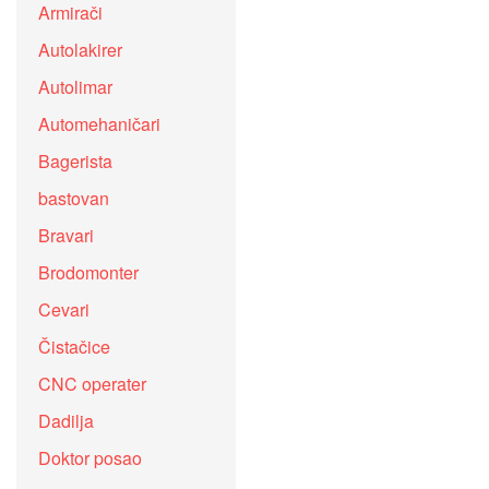
Armirači
Autolakirer
Autolimar
Automehaničari
Bagerista
bastovan
Bravari
Brodomonter
Cevari
Čistačice
CNC operater
Dadilja
Doktor posao