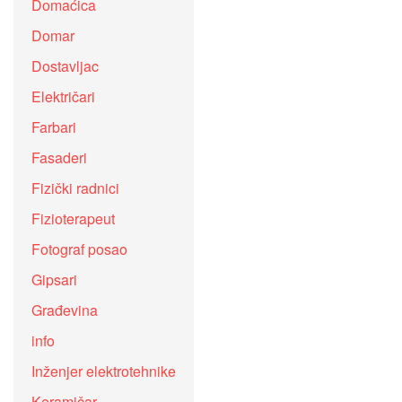
Domaćica
Domar
Dostavljac
Električari
Farbari
Fasaderi
Fizički radnici
Fizioterapeut
Fotograf posao
Gipsari
Građevina
info
Inženjer elektrotehnike
Keramičar