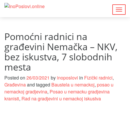
Togg
navig
Pomoćni radnici na
građevini Nemačka – NKV,
bez iskustva, 7 slobodnih
mesta
Posted on
26/03/2021
by
inoposlovi
in
Fizički radnici
,
Građevina
and tagged
Baustela u nemackoj
,
posao u
nemackoj gradjevina
,
Posao u nemacku gradjevina
kranisti
,
Rad na gradjevini u nemackoj iskustva