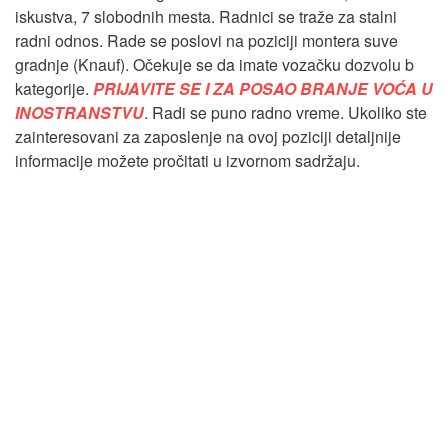
iskustva, 7 slobodnih mesta. Radnici se traže za stalni
radni odnos. Rade se poslovi na poziciji montera suve
gradnje (Knauf). Očekuje se da imate vozačku dozvolu b
kategorije.
PRIJAVITE SE I ZA POSAO BRANJE VOĆA U
INOSTRANSTVU
. Radi se puno radno vreme. Ukoliko ste
zainteresovani za zaposlenje na ovoj poziciji detaljnije
informacije možete pročitati u izvornom sadržaju.