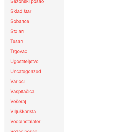
Sezonski posao
Skladištar
Sobarice
Stolari
Tesari
Trgovac
Ugostiteljstvo
Uncategorized
Varioci
Vaspitačica
Vešeraj
Viljuškarista
Vodoinstalateri
Vozač posao