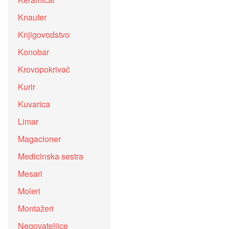
Knaufer
Knjigovodstvo
Konobar
Krovopokrivač
Kurir
Kuvarica
Limar
Magacioner
Medicinska sestra
Mesari
Moleri
Montažeri
Negovateljice