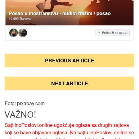
Кретање
PREVIOUS ARTICLE
чланка
NEXT ARTICLE
Foto: pixabay.com
VAŽNO!
Sajt InoPoslovi.online ugošćuje oglase sa drugih sajtova
koji se bave objavom oglasa. Na sajtu InoPoslovi.online se