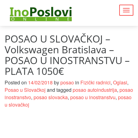
Togg
navig
POSAO U SLOVAČKOJ –
Volkswagen Bratislava –
POSAO U INOSTRANSTVU –
PLATA 1050€
Posted on
14/02/2018
by
posao
in
Fizički radnici
,
Oglasi
,
Posao u Slovačkoj
and tagged
posao autoindustrija
,
posao
inostranstvo
,
posao slovacka
,
posao u inostranstvu
,
posao
u slovačkoj