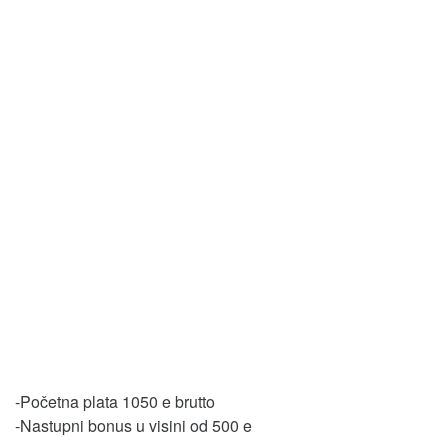
-Početna plata 1050 e brutto
-Nastupni bonus u visini od 500 e