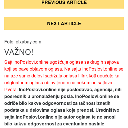
PREVIOUS ARTICLE
чланка
NEXT ARTICLE
Foto: pixabay.com
VAŽNO!
Sajt InoPoslovi.online ugošćuje oglase sa drugih sajtova
koji se bave objavom oglasa. Na sajtu InoPoslovi.online se
nalaze samo delovi sadržaja oglasa i link koji upućuje ka
originalnom oglasu objavljenom na nekom od sajtova -
izvora.
InoPoslovi.online nije poslodavac, agencija, niti
posrednik u pronalaženju posla. InoPoslovi.online se
odriče bilo kakve odgovornosti za tačnost iznetih
podataka u delovima oglasa koje prenosi.
Uredništvo
sajta InoPoslovi.online nije autor oglasa te ne snosi
bilo kakvu odgovornost za eventualno nastale