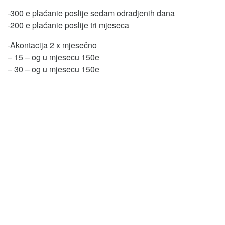
-300 e plaćanie poslije sedam odradjenih dana
-200 e plaćanie poslije tri mjeseca
-Akontacija 2 x mjesečno
– 15 – og u mjesecu 150e
– 30 – og u mjesecu 150e