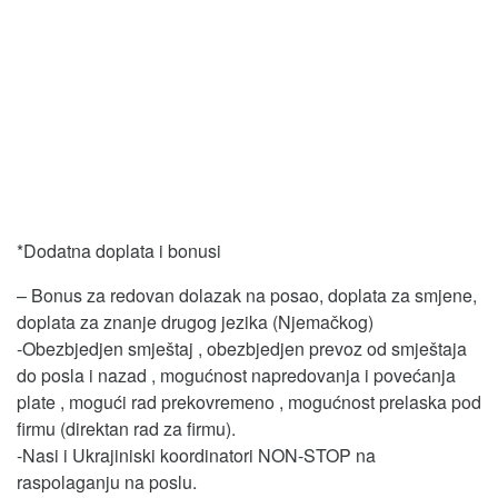
*Dodatna doplata i bonusi
– Bonus za redovan dolazak na posao, doplata za smjene,
doplata za znanje drugog jezika (Njemačkog)
-Obezbjedjen smještaj , obezbjedjen prevoz od smještaja
do posla i nazad , mogućnost napredovanja i povećanja
plate , mogući rad prekovremeno , mogućnost prelaska pod
firmu (direktan rad za firmu).
-Nasi i Ukrajiniski koordinatori NON-STOP na
raspolaganju na poslu.