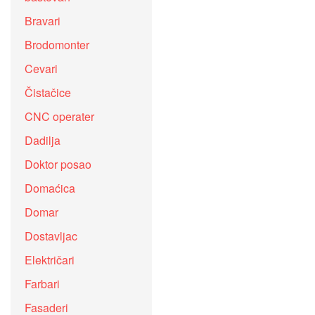
Bravari
Brodomonter
Cevari
Čistačice
CNC operater
Dadilja
Doktor posao
Domaćica
Domar
Dostavljac
Električari
Farbari
Fasaderi