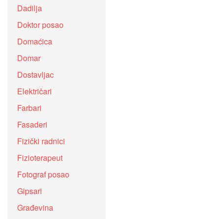
Dadilja
Doktor posao
Domaćica
Domar
Dostavljac
Električari
Farbari
Fasaderi
Fizički radnici
Fizioterapeut
Fotograf posao
Gipsari
Građevina