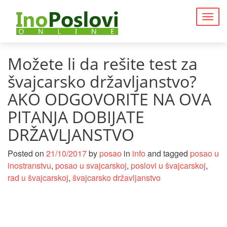
Togg
navig
Možete li da rešite test za
švajcarsko državljanstvo?
AKO ODGOVORITE NA OVA
PITANJA DOBIJATE
DRŽAVLJANSTVO
Posted on
21/10/2017
by
posao
in
info
and tagged
posao u
inostranstvu
,
posao u svajcarskoj
,
poslovi u švajcarskoj
,
rad u švajcarskoj
,
švajcarsko državljanstvo