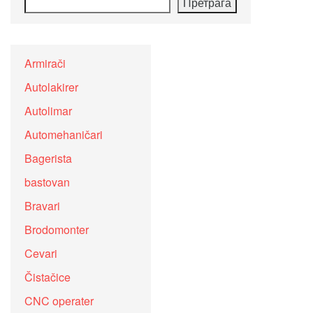
Претрага
Armirači
Autolakirer
Autolimar
Automehaničari
Bagerista
bastovan
Bravari
Brodomonter
Cevari
Čistačice
CNC operater