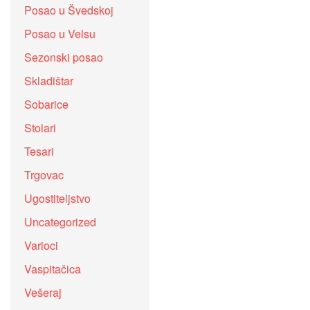
Posao u Švedskoj
Posao u Velsu
Sezonski posao
Skladištar
Sobarice
Stolari
Tesari
Trgovac
Ugostiteljstvo
Uncategorized
Varioci
Vaspitačica
Vešeraj