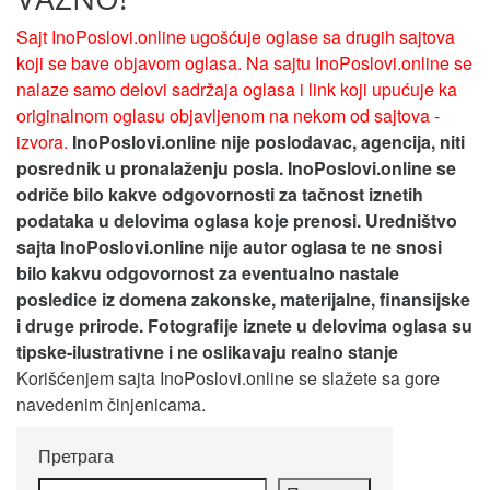
Sajt InoPoslovi.online ugošćuje oglase sa drugih sajtova
koji se bave objavom oglasa. Na sajtu InoPoslovi.online se
nalaze samo delovi sadržaja oglasa i link koji upućuje ka
originalnom oglasu objavljenom na nekom od sajtova -
izvora.
InoPoslovi.online nije poslodavac, agencija, niti
posrednik u pronalaženju posla. InoPoslovi.online se
odriče bilo kakve odgovornosti za tačnost iznetih
podataka u delovima oglasa koje prenosi.
Uredništvo
sajta InoPoslovi.online nije autor oglasa te ne snosi
bilo kakvu odgovornost za eventualno nastale
posledice iz domena zakonske, materijalne, finansijske
i druge prirode. Fotografije iznete u delovima oglasa su
tipske-ilustrativne i ne oslikavaju realno stanje
Korišćenjem sajta InoPoslovi.online se slažete sa gore
navedenim činjenicama.
Претрага