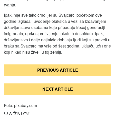
rvanja.
Ipak, nije sve tako crno, jer su Švajcarci početkom ove
godine izglasali uvođenje olakšica u vezi sa izdavanjem
državljanstava osobama koje pripadaju trećoj generaciji
imigranata, uprkos protivljenju lokalnih desničara. Ipak,
državljanstvo i dalje najlakše dobijaju ljudi koji su proveli u
braku sa Švajcarcima više od šest godina, uključujući i one
koji nikad nisu živeli u toj zemlji.
Кретање
PREVIOUS ARTICLE
чланка
NEXT ARTICLE
Foto: pixabay.com
VAŽNO!