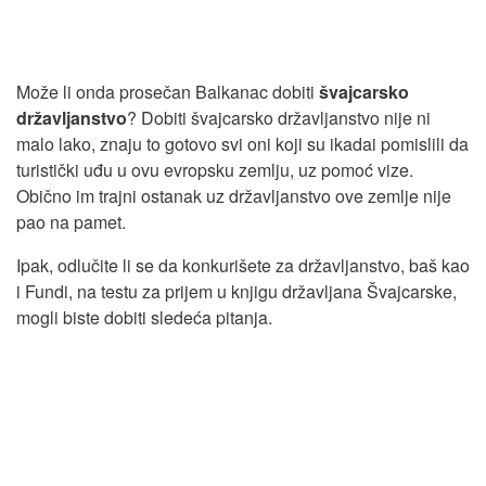
Može li onda prosečan Balkanac dobiti
švajcarsko
državljanstvo
? Dobiti švajcarsko državljanstvo nije ni
malo lako, znaju to gotovo svi oni koji su ikadai pomislili da
turistički uđu u ovu evropsku zemlju, uz pomoć vize.
Obično im trajni ostanak uz državljanstvo ove zemlje nije
pao na pamet.
Ipak, odlučite li se da konkurišete za državljanstvo, baš kao
i Fundi, na testu za prijem u knjigu državljana Švajcarske,
mogli biste dobiti sledeća pitanja.