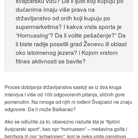
švajcarsku vizu? Da li ljudi koji kupuju po
dućanima imaju više prava na
državljanstvo od onih koji kupuju po
supermarketima? I kakva vrsta sporta je
“Hornussing”? Da li volite pešačenje?” Da
li biste radije posetili grad Ženevu ili oblast
oko istoimenog jezera? i Kojom vrstom
fitnes aktivnosti se bavite?
Proces dobijanja državljanstva sastoji se iz dva kruga
intervjua i više od 100 odgovorenih pitanja, sličnih gore
pomenutim. Na mnoga od njih ni rođeni Švajcarci ne znaju
odgovore. Da li može Balkanac?
Ako se odlučite za to, obavezno načuite šta je “tipični
švajcarski sport”, kao npr “hornussen” – mešavina golfa i
bejzbola ili npr “schwingen”, koji je neka vrsta narodnog