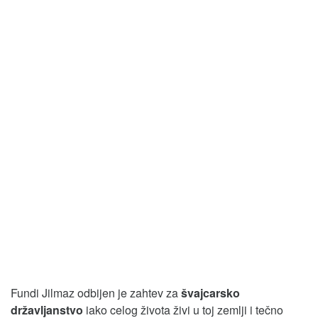
Fundi Jilmaz odbijen je zahtev za
švajcarsko
državljanstvo
iako celog života živi u toj zemlji i tečno