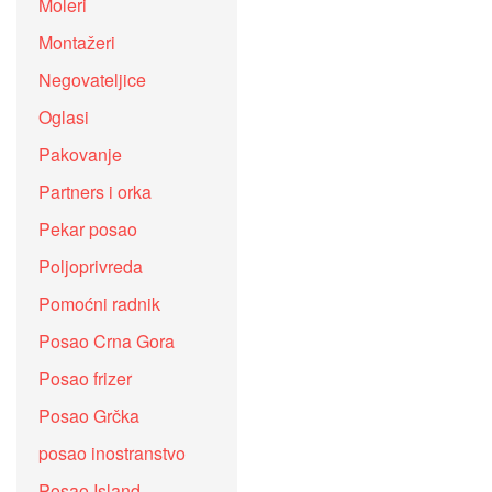
Moleri
Montažeri
Negovateljice
Oglasi
Pakovanje
Partners i orka
Pekar posao
Poljoprivreda
Pomoćni radnik
Posao Crna Gora
Posao frizer
Posao Grčka
posao inostranstvo
Posao Island