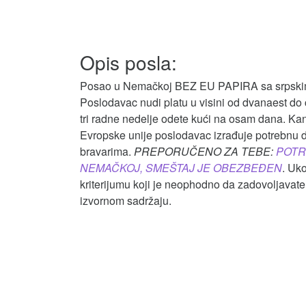
Opis posla:
Posao u Nemačkoj BEZ EU PAPIRA sa srpskim p
Poslodavac nudi platu u visini od dvanaest do
tri radne nedelje odete kući na osam dana. Kan
Evropske unije poslodavac izrađuje potrebnu 
bravarima.
PREPORUČENO ZA TEBE:
POTR
NEMAČKOJ, SMEŠTAJ JE OBEZBEĐEN
. Uko
kriterijumu koji je neophodno da zadovoljavate,
izvornom sadržaju.