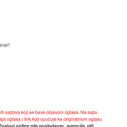
grupi!
ih sajtova koji se bave objavom oglasa. Na sajtu
ja oglasa i link koji upućuje ka originalnom oglasu
Poslovi.online nije poslodavac, agencija, niti