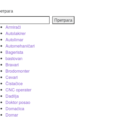
етрага
Претрага
Armirači
Autolakirer
Autolimar
Automehaničari
Bagerista
bastovan
Bravari
Brodomonter
Cevari
Čistačice
CNC operater
Dadilja
Doktor posao
Domaćica
Domar