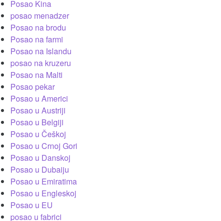
Posao Kina
posao menadzer
Posao na brodu
Posao na farmi
Posao na Islandu
posao na kruzeru
Posao na Malti
Posao pekar
Posao u Americi
Posao u Austriji
Posao u Belgiji
Posao u Češkoj
Posao u Crnoj Gori
Posao u Danskoj
Posao u Dubaiju
Posao u Emiratima
Posao u Engleskoj
Posao u EU
posao u fabrici