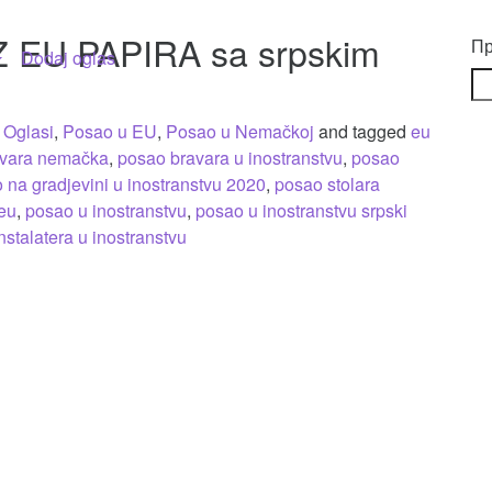
 EU PAPIRA sa srpskim
Пр
Dodaj oglas
,
Oglasi
,
Posao u EU
,
Posao u Nemačkoj
and tagged
eu
avara nemačka
,
posao bravara u inostranstvu
,
posao
 na gradjevini u inostranstvu 2020
,
posao stolara
eu
,
posao u inostranstvu
,
posao u inostranstvu srpski
stalatera u inostranstvu