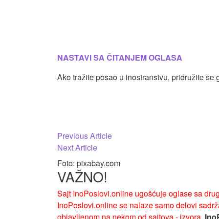
NASTAVI SA ČITANJEM OGLASA
Ako tražite posao u inostranstvu, pridružite se 
Кретање
Previous Article
чланка
Next Article
Foto: pixabay.com
VAŽNO!
Sajt InoPoslovi.online ugošćuje oglase sa drug
InoPoslovi.online se nalaze samo delovi sadrža
objavljenom na nekom od sajtova - izvora.
Ino