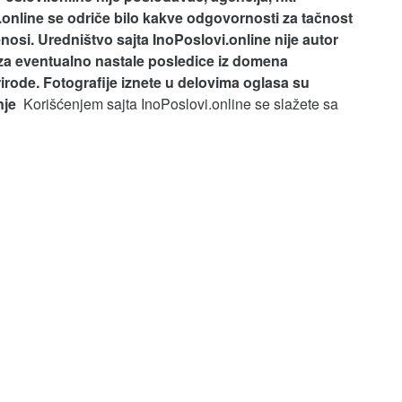
.online se odriče bilo kakve odgovornosti za tačnost
nosi.
Uredništvo sajta InoPoslovi.online nije autor
za eventualno nastale posledice iz domena
rirode. Fotografije iznete u delovima oglasa su
anje
Korišćenjem sajta InoPoslovi.online se slažete sa