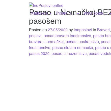
Posao u Nemačkoj BEZ
Naslovna
Posao u…
Vrsta posla…
pasošem
Posted on
27/05/2020
by
inoposlovi
in
Bravari
poslovi
,
posao bravara inostranstvo
,
posao br
bravara u nemačkoj
,
posao inostranstvo
,
posao
inostranstvo
,
posao stolara nemacka
,
posao u 
pasos 2020
,
posao u inozemstvu
,
posao vodoin