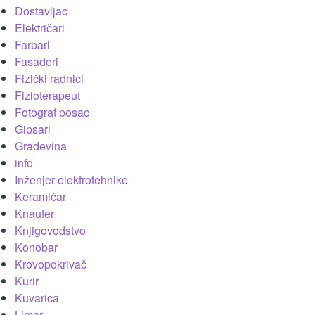
Dostavljac
Električari
Farbari
Fasaderi
Fizički radnici
Fizioterapeut
Fotograf posao
Gipsari
Građevina
info
Inženjer elektrotehnike
Keramičar
Knaufer
Knjigovodstvo
Konobar
Krovopokrivač
Kurir
Kuvarica
Limar