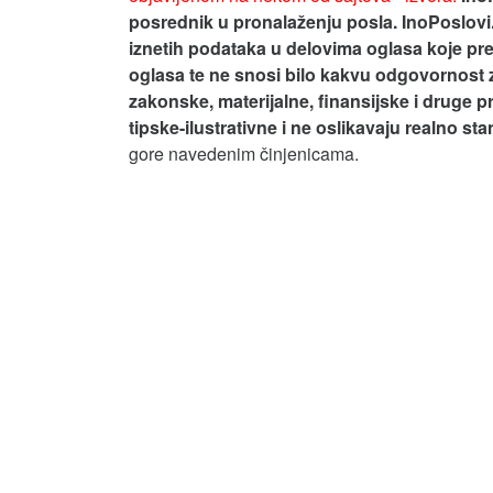
posrednik u pronalaženju posla. InoPoslovi
iznetih podataka u delovima oglasa koje pre
oglasa te ne snosi bilo kakvu odgovornost 
zakonske, materijalne, finansijske i druge p
tipske-ilustrativne i ne oslikavaju realno st
gore navedenim činjenicama.