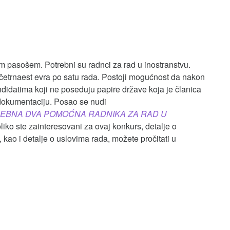
asošem. Potrebni su radnci za rad u inostranstvu.
 četrnaest evra po satu rada. Postoji mogućnost da nakon
didatima koji ne poseduju papire države koja je članica
dokumentaciju. Posao se nudi
EBNA DVA POMOĆNA RADNIKA ZA RAD U
liko ste zainteresovani za ovaj konkurs, detalje o
 kao i detalje o uslovima rada, možete pročitati u