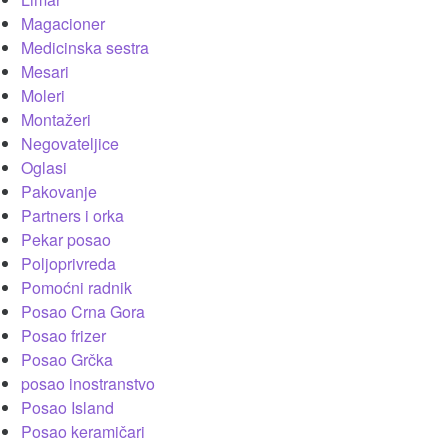
Magacioner
Medicinska sestra
Mesari
Moleri
Montažeri
Negovateljice
Oglasi
Pakovanje
Partners i orka
Pekar posao
Poljoprivreda
Pomoćni radnik
Posao Crna Gora
Posao frizer
Posao Grčka
posao inostranstvo
Posao Island
Posao keramičari