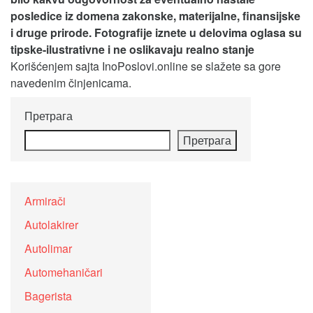
posledice iz domena zakonske, materijalne, finansijske
i druge prirode. Fotografije iznete u delovima oglasa su
tipske-ilustrativne i ne oslikavaju realno stanje
Korišćenjem sajta InoPoslovi.online se slažete sa gore
navedenim činjenicama.
Претрага
Претрага
Armirači
Autolakirer
Autolimar
Automehaničari
Bagerista