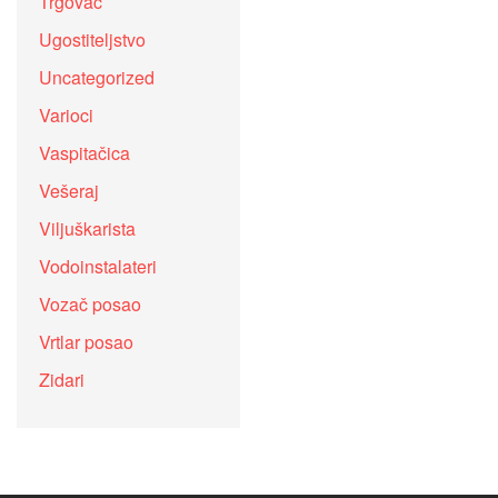
Trgovac
Ugostiteljstvo
Uncategorized
Varioci
Vaspitačica
Vešeraj
Viljuškarista
Vodoinstalateri
Vozač posao
Vrtlar posao
Zidari