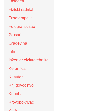
Fasaderi
Fizički radnici
Fizioterapeut
Fotograf posao
Gipsari
Građevina
info
Inženjer elektrotehnike
Keramičar
Knaufer
Knjigovodstvo
Konobar
Krovopokrivač
Kurir