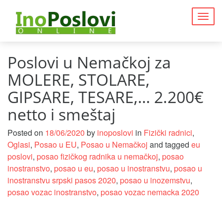
Togg
navig
Poslovi u Nemačkoj za
MOLERE, STOLARE,
GIPSARE, TESARE,… 2.200€
netto i smeštaj
Posted on
18/06/2020
by
inoposlovi
in
Fizički radnici
,
Oglasi
,
Posao u EU
,
Posao u Nemačkoj
and tagged
eu
poslovi
,
posao fizičkog radnika u nemačkoj
,
posao
inostranstvo
,
posao u eu
,
posao u inostranstvu
,
posao u
inostranstvu srpski pasos 2020
,
posao u inozemstvu
,
posao vozac inostranstvo
,
posao vozac nemacka 2020