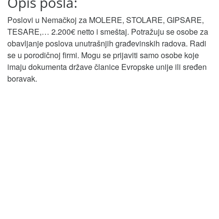
Opis posla:
Poslovi u Nemačkoj za MOLERE, STOLARE, GIPSARE,
TESARE,… 2.200€ netto i smeštaj. Potražuju se osobe za
obavljanje poslova unutrašnjih građevinskih radova. Radi
se u porodičnoj firmi. Mogu se prijaviti samo osobe koje
imaju dokumenta države članice Evropske unije ili sređen
boravak.