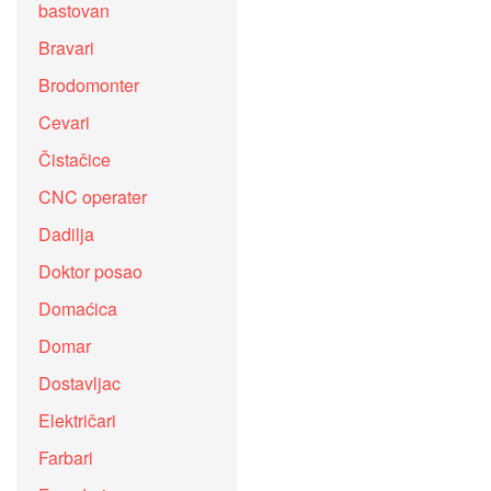
bastovan
Bravari
Brodomonter
Cevari
Čistačice
CNC operater
Dadilja
Doktor posao
Domaćica
Domar
Dostavljac
Električari
Farbari