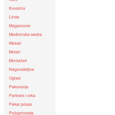
Kuvarica
Limar
Magacioner
Medicinska sestra
Mesari
Moleri
Montažeri
Negovateljice
Oglasi
Pakovanje
Partners i orka
Pekar posao
Poljoprivreda