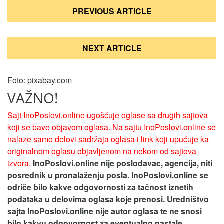
Кретање
PREVIOUS ARTICLE
чланка
NEXT ARTICLE
Foto: pixabay.com
VAŽNO!
Sajt InoPoslovi.online ugošćuje oglase sa drugih sajtova
koji se bave objavom oglasa. Na sajtu InoPoslovi.online se
nalaze samo delovi sadržaja oglasa i link koji upućuje ka
originalnom oglasu objavljenom na nekom od sajtova -
izvora.
InoPoslovi.online nije poslodavac, agencija, niti
posrednik u pronalaženju posla. InoPoslovi.online se
odriče bilo kakve odgovornosti za tačnost iznetih
podataka u delovima oglasa koje prenosi.
Uredništvo
sajta InoPoslovi.online nije autor oglasa te ne snosi
bilo kakvu odgovornost za eventualno nastale