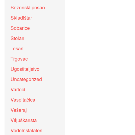
Sezonski posao
Skladištar
Sobarice
Stolari
Tesari
Trgovac
Ugostiteljstvo
Uncategorized
Varioci
Vaspitačica
Vešeraj
Viljuškarista
Vodoinstalateri