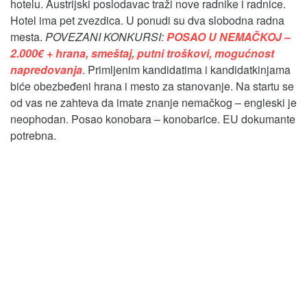
hotelu. Austrijski poslodavac traži nove radnike i radnice.
Hotel ima pet zvezdica. U ponudi su dva slobodna radna
mesta.
POVEZANI KONKURSI:
POSAO U NEMAČKOJ –
2.000€ + hrana, smeštaj, putni troškovi, mogućnost
napredovanja
. Primljenim kandidatima i kandidatkinjama
biće obezbeđeni hrana i mesto za stanovanje. Na startu se
od vas ne zahteva da imate znanje nemačkog – engleski je
neophodan. Posao konobara – konobarice. EU dokumante
potrebna.