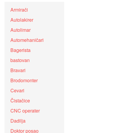
Armirači
Autolakirer
Autolimar
Automehaničari
Bagerista
bastovan
Bravari
Brodomonter
Cevari
Čistačice
CNC operater
Dadilja
Doktor posao