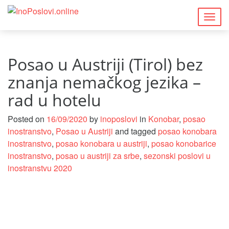
Togg
navig
Posao u Austriji (Tirol) bez
znanja nemačkog jezika –
rad u hotelu
Posted on
16/09/2020
by
inoposlovi
in
Konobar
,
posao
inostranstvo
,
Posao u Austriji
and tagged
posao konobara
inostranstvo
,
posao konobara u austriji
,
posao konobarice
inostranstvo
,
posao u austriji za srbe
,
sezonski poslovi u
inostranstvu 2020