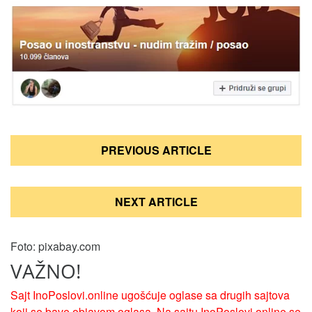
Кретање
PREVIOUS ARTICLE
чланка
NEXT ARTICLE
Foto: pixabay.com
VAŽNO!
Sajt InoPoslovi.online ugošćuje oglase sa drugih sajtova
koji se bave objavom oglasa. Na sajtu InoPoslovi.online se