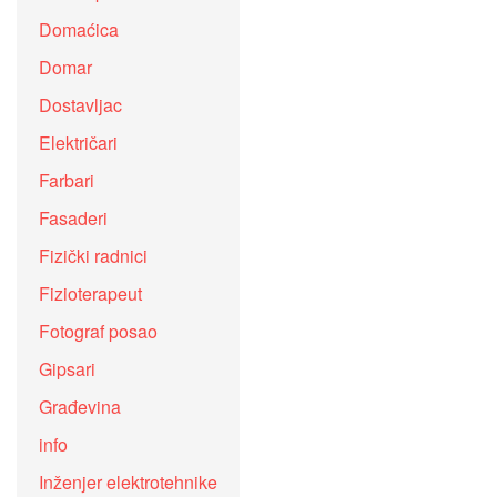
Domaćica
Domar
Dostavljac
Električari
Farbari
Fasaderi
Fizički radnici
Fizioterapeut
Fotograf posao
Gipsari
Građevina
info
Inženjer elektrotehnike