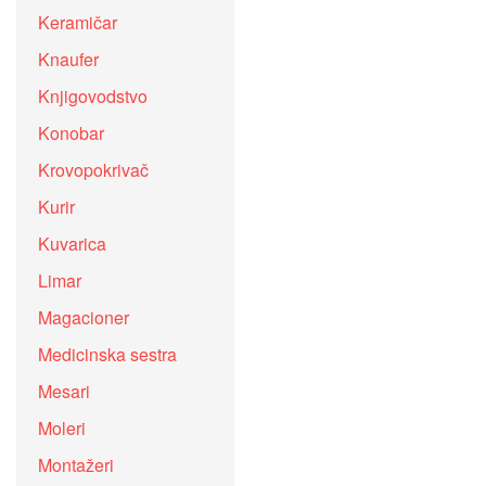
Keramičar
Knaufer
Knjigovodstvo
Konobar
Krovopokrivač
Kurir
Kuvarica
Limar
Magacioner
Medicinska sestra
Mesari
Moleri
Montažeri