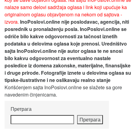
nalaze samo delovi sadržaja oglasa i link koji upućuje ka
originalnom oglasu objavljenom na nekom od sajtova -
izvora.
InoPoslovi.online nije poslodavac, agencija, niti
posrednik u pronalaženju posla. InoPoslovi.online se
odriče bilo kakve odgovornosti za tačnost iznetih
podataka u delovima oglasa koje prenosi.
Uredništvo
sajta InoPoslovi.online nije autor oglasa te ne snosi
bilo kakvu odgovornost za eventualno nastale
posledice iz domena zakonske, materijalne, finansijske
i druge prirode. Fotografije iznete u delovima oglasa su
tipske-ilustrativne i ne oslikavaju realno stanje
Korišćenjem sajta InoPoslovi.online se slažete sa gore
navedenim činjenicama.
Претрага
Претрага