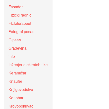
Fasaderi
Fizički radnici
Fizioterapeut
Fotograf posao
Gipsari
Građevina
info
Inženjer elektrotehnike
Keramičar
Knaufer
Knjigovodstvo
Konobar
Krovopokrivač