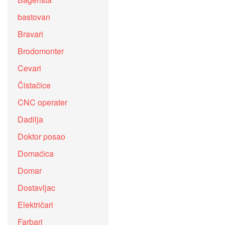
bastovan
Bravari
Brodomonter
Cevari
Čistačice
CNC operater
Dadilja
Doktor posao
Domaćica
Domar
Dostavljac
Električari
Farbari