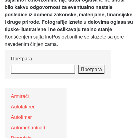
bilo kakvu odgovornost za eventualno nastale
posledice iz domena zakonske, materijalne, finansijske
i druge prirode. Fotografije iznete u delovima oglasa su
tipske-ilustrativne i ne oslikavaju realno stanje
Korišćenjem sajta InoPoslovi.online se slažete sa gore
navedenim činjenicama.
Претрага
Претрага
Armirači
Autolakirer
Autolimar
Automehaničari
Bagerista