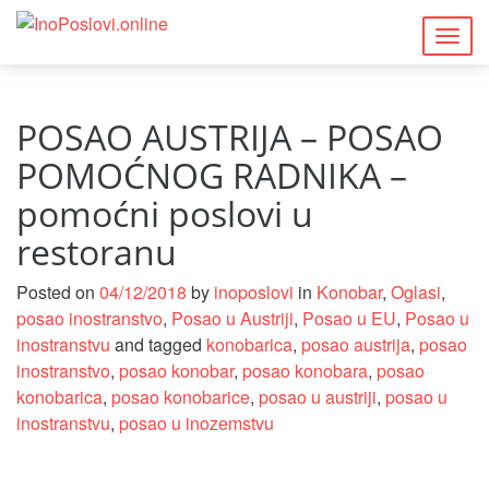
Togg
navig
POSAO AUSTRIJA – POSAO
POMOĆNOG RADNIKA –
pomoćni poslovi u
restoranu
Posted on
04/12/2018
by
inoposlovi
in
Konobar
,
Oglasi
,
posao inostranstvo
,
Posao u Austriji
,
Posao u EU
,
Posao u
inostranstvu
and tagged
konobarica
,
posao austrija
,
posao
inostranstvo
,
posao konobar
,
posao konobara
,
posao
konobarica
,
posao konobarice
,
posao u austriji
,
posao u
inostranstvu
,
posao u inozemstvu