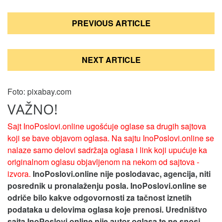
Кретање
PREVIOUS ARTICLE
чланка
NEXT ARTICLE
Foto: pixabay.com
VAŽNO!
Sajt InoPoslovi.online ugošćuje oglase sa drugih sajtova
koji se bave objavom oglasa. Na sajtu InoPoslovi.online se
nalaze samo delovi sadržaja oglasa i link koji upućuje ka
originalnom oglasu objavljenom na nekom od sajtova -
izvora.
InoPoslovi.online nije poslodavac, agencija, niti
posrednik u pronalaženju posla. InoPoslovi.online se
odriče bilo kakve odgovornosti za tačnost iznetih
podataka u delovima oglasa koje prenosi.
Uredništvo
sajta InoPoslovi.online nije autor oglasa te ne snosi