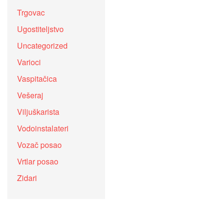
Trgovac
Ugostiteljstvo
Uncategorized
Varioci
Vaspitačica
Vešeraj
Viljuškarista
Vodoinstalateri
Vozač posao
Vrtlar posao
Zidari