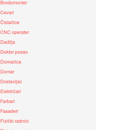
Brodomonter
Cevari
Čistačice
CNC operater
Dadilja
Doktor posao
Domaćica
Domar
Dostavljac
Električari
Farbari
Fasaderi
Fizički radnici