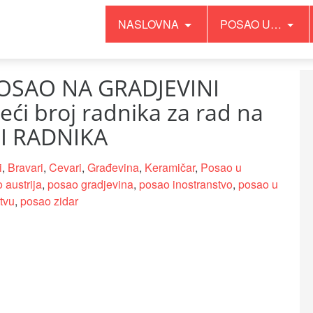
NASLOVNA
POSAO U…
POSAO NA GRADJEVINI
eći broj radnika za rad na
ILI RADNIKA
i
,
Bravari
,
Cevari
,
Građevina
,
Keramičar
,
Posao u
 austrija
,
posao gradjevina
,
posao inostranstvo
,
posao u
tvu
,
posao zidar