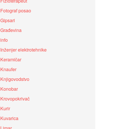
Fizioterapeut
Fotograf posao
Gipsari
Građevina
info
Inženjer elektrotehnike
Keramičar
Knaufer
Knjigovodstvo
Konobar
Krovopokrivač
Kurir
Kuvarica
Limar