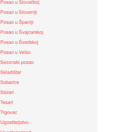
Posao u Slovačkoj
Posao u Sloveniji
Posao u Španiji
Posao u Švajcarskoj
Posao u Švedskoj
Posao u Velsu
Sezonski posao
Skladištar
Sobarice
Stolari
Tesari
Trgovac
Ugostiteljstvo