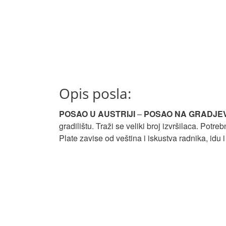
Opis posla:
POSAO U AUSTRIJI
–
POSAO NA GRADJEV
gradilištu. Traži se veliki broj izvršilaca. Potre
Plate zavise od veština i iskustva radnika, idu 