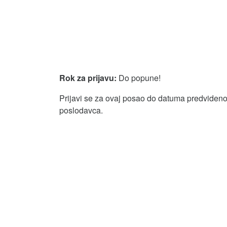
Rok za prijavu:
Do popune!
Prijavi se za ovaj posao do datuma predvidenog
poslodavca.