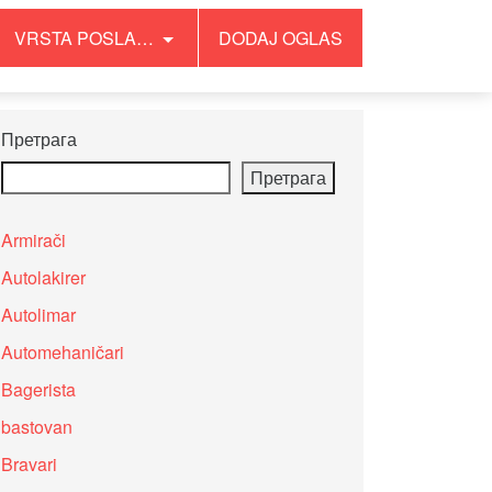
VRSTA POSLA…
DODAJ OGLAS
Претрага
Претрага
Armirači
Autolakirer
Autolimar
Automehaničari
Bagerista
bastovan
Bravari