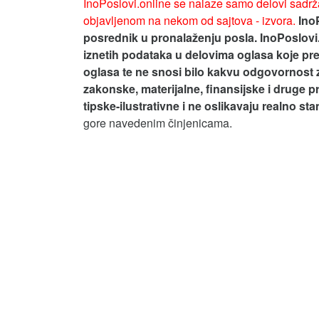
InoPoslovi.online se nalaze samo delovi sadrža
objavljenom na nekom od sajtova - izvora.
Ino
posrednik u pronalaženju posla. InoPoslovi
iznetih podataka u delovima oglasa koje pre
oglasa te ne snosi bilo kakvu odgovornost 
zakonske, materijalne, finansijske i druge p
tipske-ilustrativne i ne oslikavaju realno st
gore navedenim činjenicama.