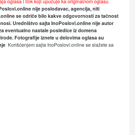
ja oglasa i link koji upućuje ka originalnom oglasu
Poslovi.online nije poslodavac, agencija, niti
.online se odriče bilo kakve odgovornosti za tačnost
nosi.
Uredništvo sajta InoPoslovi.online nije autor
za eventualno nastale posledice iz domena
rirode. Fotografije iznete u delovima oglasa su
anje
Korišćenjem sajta InoPoslovi.online se slažete sa