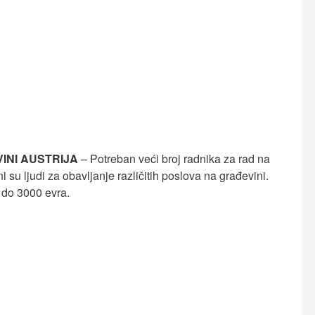
INI AUSTRIJA
– Potreban veći broj radnika za rad na
bni su ljudi za obavljanje različitih poslova na građevini.
i do 3000 evra.