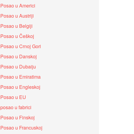
Posao u Americi
Posao u Austriji
Posao u Belgiji
Posao u Češkoj
Posao u Crnoj Gori
Posao u Danskoj
Posao u Dubaiju
Posao u Emiratima
Posao u Engleskoj
Posao u EU
posao u fabrici
Posao u Finskoj
Posao u Francuskoj