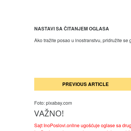
NASTAVI SA ČITANJEM OGLASA
Ako tražite posao u inostranstvu, pridružite se 
Кретање
PREVIOUS ARTICLE
чланка
Foto: pixabay.com
VAŽNO!
Sajt InoPoslovi.online ugošćuje oglase sa drug