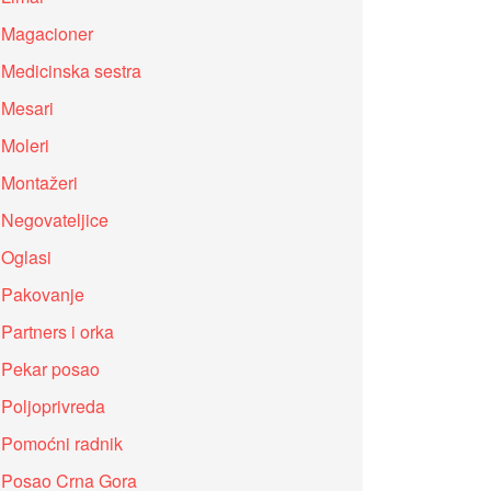
Magacioner
Medicinska sestra
Mesari
Moleri
Montažeri
Negovateljice
Oglasi
Pakovanje
Partners i orka
Pekar posao
Poljoprivreda
Pomoćni radnik
Posao Crna Gora