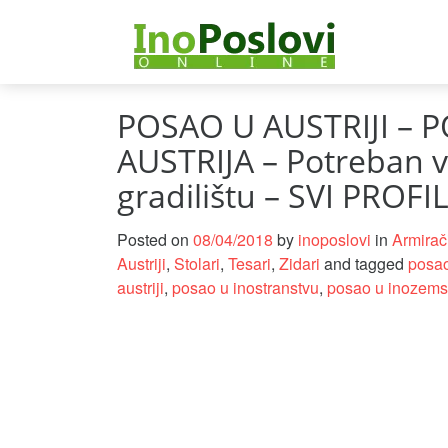
POSAO U AUSTRIJI – 
AUSTRIJA – Potreban v
gradilištu – SVI PROF
Posted on
08/04/2018
by
inoposlovi
in
Armirač
Austriji
,
Stolari
,
Tesari
,
Zidari
and tagged
posao
austriji
,
posao u inostranstvu
,
posao u inozems