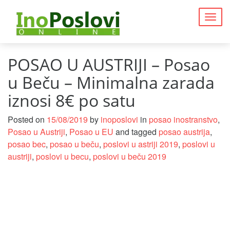
Togg
navig
POSAO U AUSTRIJI – Posao
u Beču – Minimalna zarada
iznosi 8€ po satu
Posted on
15/08/2019
by
inoposlovi
in
posao inostranstvo
,
Posao u Austriji
,
Posao u EU
and tagged
posao austrija
,
posao bec
,
posao u beču
,
poslovi u astriji 2019
,
poslovi u
austriji
,
poslovi u becu
,
poslovi u beču 2019