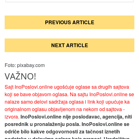
Кретање
PREVIOUS ARTICLE
чланка
NEXT ARTICLE
Foto: pixabay.com
VAŽNO!
Sajt InoPoslovi.online ugošćuje oglase sa drugih sajtova
koji se bave objavom oglasa. Na sajtu InoPoslovi.online se
nalaze samo delovi sadržaja oglasa i link koji upućuje ka
originalnom oglasu objavljenom na nekom od sajtova -
izvora.
InoPoslovi.online nije poslodavac, agencija, niti
posrednik u pronalaženju posla. InoPoslovi.online se
odriče bilo kakve odgovornosti za tačnost iznetih
podataka u delovima oglasa koje prenosi.
Uredništvo