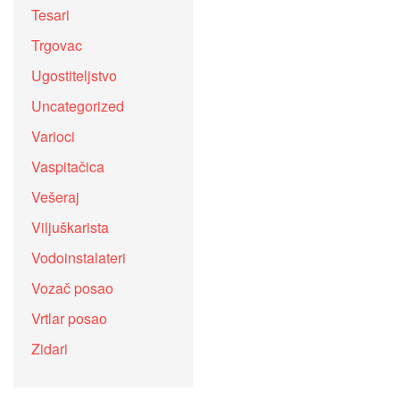
Tesari
Trgovac
Ugostiteljstvo
Uncategorized
Varioci
Vaspitačica
Vešeraj
Viljuškarista
Vodoinstalateri
Vozač posao
Vrtlar posao
Zidari