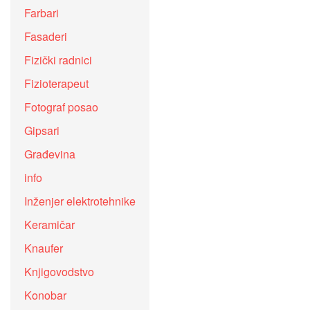
Farbari
Fasaderi
Fizički radnici
Fizioterapeut
Fotograf posao
Gipsari
Građevina
info
Inženjer elektrotehnike
Keramičar
Knaufer
Knjigovodstvo
Konobar