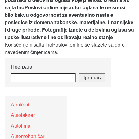
sajta InoPoslovi.online nije autor oglasa te ne snosi
bilo kakvu odgovornost za eventualno nastale
posledice iz domena zakonske, materijalne, finansijske
i druge prirode. Fotografije iznete u delovima oglasa su
tipske-ilustrativne i ne oslikavaju realno stanje
Korišćenjem sajta InoPoslovi.online se slažete sa gore
navedenim činjenicama.
Претрага
Претрага
Armirači
Autolakirer
Autolimar
Automehaničari