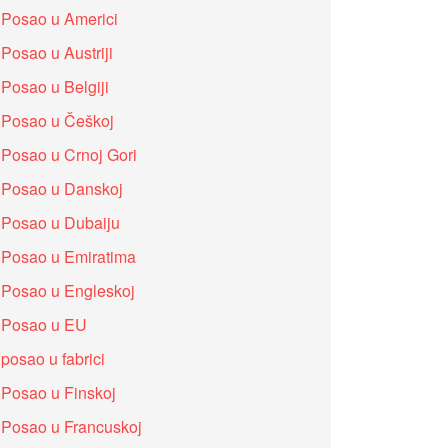
Posao u Americi
Posao u Austriji
Posao u Belgiji
Posao u Češkoj
Posao u Crnoj Gori
Posao u Danskoj
Posao u Dubaiju
Posao u Emiratima
Posao u Engleskoj
Posao u EU
posao u fabrici
Posao u Finskoj
Posao u Francuskoj