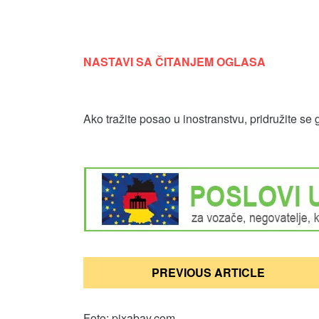
NASTAVI SA ČITANJEM OGLASA
Ako tražite posao u inostranstvu, pridružite se 
Кретање
PREVIOUS ARTICLE
чланка
Foto: pixabay.com