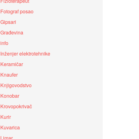
Fizioterapeut
Fotograf posao
Gipsari
Građevina
info
Inženjer elektrotehnike
Keramičar
Knaufer
Knjigovodstvo
Konobar
Krovopokrivač
Kurir
Kuvarica
Limar