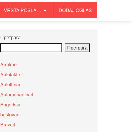
VRSTA POSLA…
DODAJ OGLAS
Претрага
Претрага
Armirači
Autolakirer
Autolimar
Automehaničari
Bagerista
bastovan
Bravari