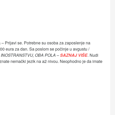
 – Prijavi se. Potrebne su osoba za zaposlenje na
100 eura za dan. Sa poslom se počinje u avgustu /
 INOSTRANSTVU, OBA POLA –
SAZNAJ VIŠE
. Nudi
 znate nemački jezik na a2 nivou. Neophodno je da imate