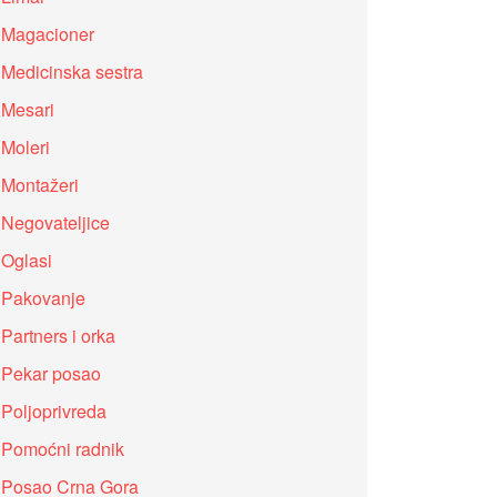
Magacioner
Medicinska sestra
Mesari
Moleri
Montažeri
Negovateljice
Oglasi
Pakovanje
Partners i orka
Pekar posao
Poljoprivreda
Pomoćni radnik
Posao Crna Gora