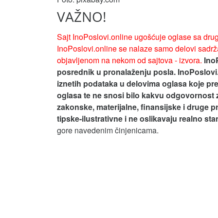
VAŽNO!
Sajt InoPoslovi.online ugošćuje oglase sa drug
InoPoslovi.online se nalaze samo delovi sadrža
objavljenom na nekom od sajtova - izvora.
Ino
posrednik u pronalaženju posla. InoPoslovi
iznetih podataka u delovima oglasa koje pre
oglasa te ne snosi bilo kakvu odgovornost 
zakonske, materijalne, finansijske i druge p
tipske-ilustrativne i ne oslikavaju realno st
gore navedenim činjenicama.