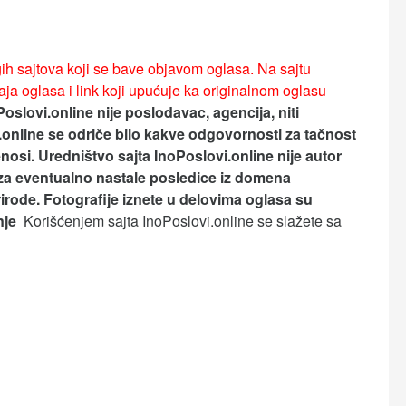
ih sajtova koji se bave objavom oglasa. Na sajtu
ja oglasa i link koji upućuje ka originalnom oglasu
Poslovi.online nije poslodavac, agencija, niti
.online se odriče bilo kakve odgovornosti za tačnost
nosi.
Uredništvo sajta InoPoslovi.online nije autor
za eventualno nastale posledice iz domena
rirode. Fotografije iznete u delovima oglasa su
anje
Korišćenjem sajta InoPoslovi.online se slažete sa