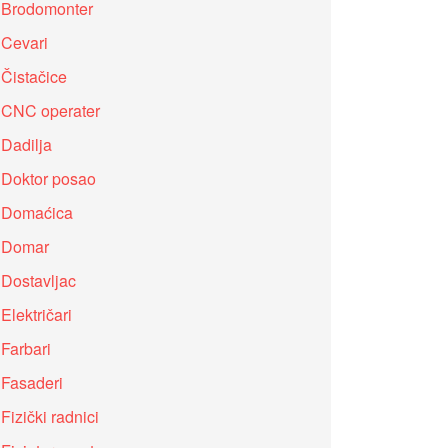
Brodomonter
Cevari
Čistačice
CNC operater
Dadilja
Doktor posao
Domaćica
Domar
Dostavljac
Električari
Farbari
Fasaderi
Fizički radnici