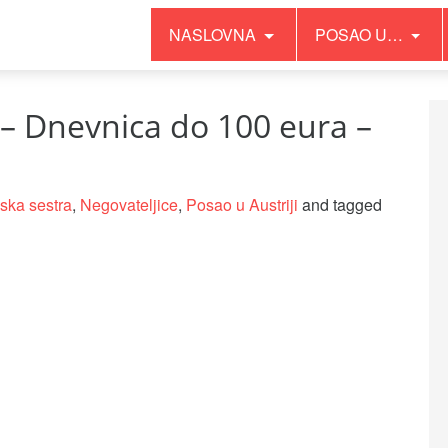
NASLOVNA
POSAO U…
1 – Dnevnica do 100 eura –
ska sestra
,
Negovateljice
,
Posao u Austriji
and tagged