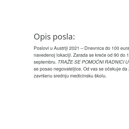
Opis posla:
Poslovi u Austriji 2021 – Dnevnica do 100 eura
navedenoj lokaciji. Zarada se kreće od 90 do 
septembru.
TRAŽE SE POMOĆNI RADNICI U
se posao negovateljice. Od vas se očekuje da
završenu srednju medicinsku školu.