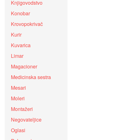
Knjigovodstvo
Konobar
Krovopokrivač
Kurir
Kuvarica
Limar
Magacioner
Medicinska sestra
Mesari
Moleri
Montažeri
Negovateljice
Oglasi