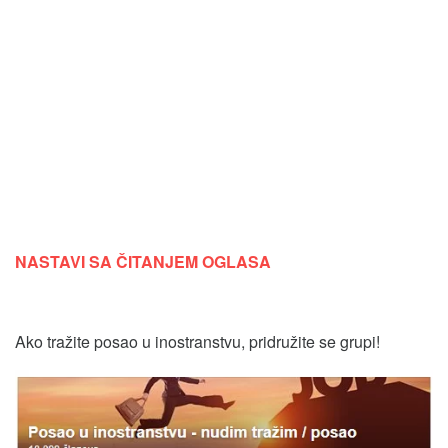
NASTAVI SA ČITANJEM OGLASA
Ako tražite posao u inostranstvu, pridružite se grupi!