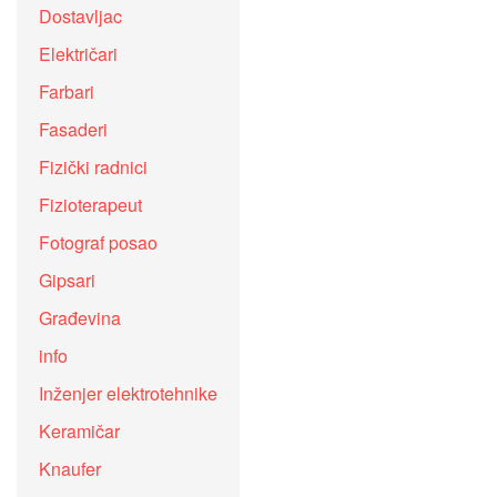
Dostavljac
Električari
Farbari
Fasaderi
Fizički radnici
Fizioterapeut
Fotograf posao
Gipsari
Građevina
info
Inženjer elektrotehnike
Keramičar
Knaufer