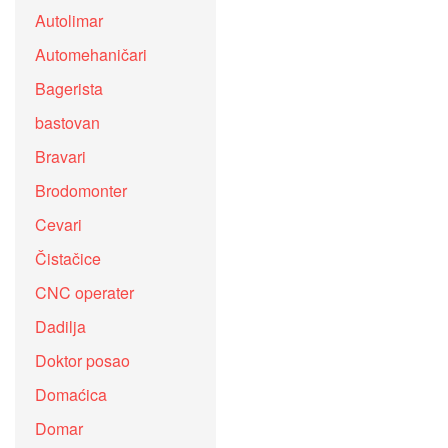
Autolimar
Automehaničari
Bagerista
bastovan
Bravari
Brodomonter
Cevari
Čistačice
CNC operater
Dadilja
Doktor posao
Domaćica
Domar