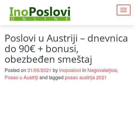
Togg
navig
Poslovi u Austriji – dnevnica
do 90€ + bonusi,
obezbeđen smeštaj
Posted on
31/05/2021
by
inoposlovi
in
Negovateljice
,
Posao u Austriji
and tagged
posao austrija 2021