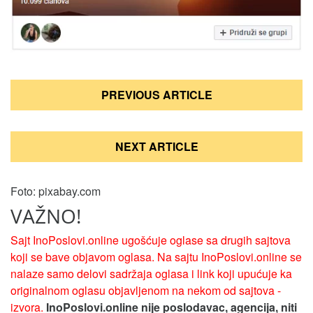
Кретање
PREVIOUS ARTICLE
чланка
NEXT ARTICLE
Foto: pixabay.com
VAŽNO!
Sajt InoPoslovi.online ugošćuje oglase sa drugih sajtova
koji se bave objavom oglasa. Na sajtu InoPoslovi.online se
nalaze samo delovi sadržaja oglasa i link koji upućuje ka
originalnom oglasu objavljenom na nekom od sajtova -
izvora.
InoPoslovi.online nije poslodavac, agencija, niti