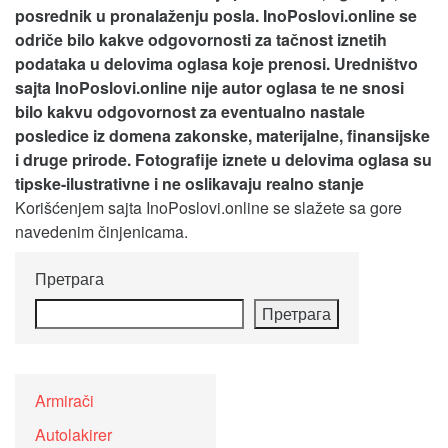
posrednik u pronalaženju posla. InoPoslovi.online se
odriče bilo kakve odgovornosti za tačnost iznetih
podataka u delovima oglasa koje prenosi.
Uredništvo
sajta InoPoslovi.online nije autor oglasa te ne snosi
bilo kakvu odgovornost za eventualno nastale
posledice iz domena zakonske, materijalne, finansijske
i druge prirode. Fotografije iznete u delovima oglasa su
tipske-ilustrativne i ne oslikavaju realno stanje
Korišćenjem sajta InoPoslovi.online se slažete sa gore
navedenim činjenicama.
Претрага
Претрага
Armirači
Autolakirer