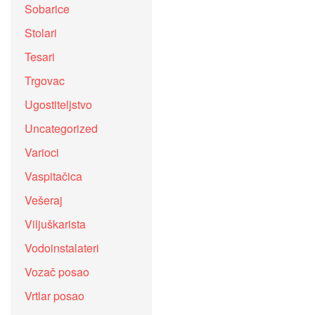
Sobarice
Stolari
Tesari
Trgovac
Ugostiteljstvo
Uncategorized
Varioci
Vaspitačica
Vešeraj
Viljuškarista
Vodoinstalateri
Vozač posao
Vrtlar posao