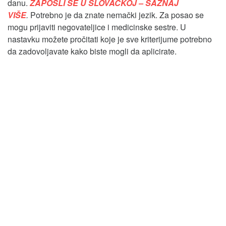
danu.
ZAPOSLI SE U SLOVAČKOJ – SAZNAJ
VIŠE
.
Potrebno je da znate nemački jezik. Za posao se
mogu prijaviti negovateljice i medicinske sestre. U
nastavku možete pročitati koje je sve kriterijume potrebno
da zadovoljavate kako biste mogli da aplicirate.