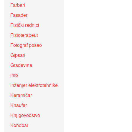
Farbari
Fasaderi
Fizički radnici
Fizioterapeut
Fotograf posao
Gipsari
Građevina
info
Inženjer elektrotehnike
Keramičar
Knaufer
Knjigovodstvo
Konobar