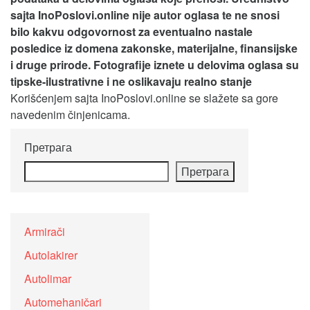
sajta InoPoslovi.online nije autor oglasa te ne snosi
bilo kakvu odgovornost za eventualno nastale
posledice iz domena zakonske, materijalne, finansijske
i druge prirode. Fotografije iznete u delovima oglasa su
tipske-ilustrativne i ne oslikavaju realno stanje
Korišćenjem sajta InoPoslovi.online se slažete sa gore
navedenim činjenicama.
Претрага
Претрага
Armirači
Autolakirer
Autolimar
Automehaničari