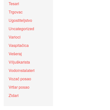
Tesari
Trgovac
Ugostiteljstvo
Uncategorized
Varioci
Vaspitačica
Vešeraj
Viljuškarista
Vodoinstalateri
Vozač posao
Vrtlar posao
Zidari