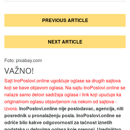
Кретање
PREVIOUS ARTICLE
чланка
NEXT ARTICLE
Foto: pixabay.com
VAŽNO!
Sajt InoPoslovi.online ugošćuje oglase sa drugih sajtova
koji se bave objavom oglasa. Na sajtu InoPoslovi.online se
nalaze samo delovi sadržaja oglasa i link koji upućuje ka
originalnom oglasu objavljenom na nekom od sajtova -
izvora.
InoPoslovi.online nije poslodavac, agencija, niti
posrednik u pronalaženju posla. InoPoslovi.online se
odriče bilo kakve odgovornosti za tačnost iznetih
podataka u delovima oglasa koje prenosi.
Uredništvo