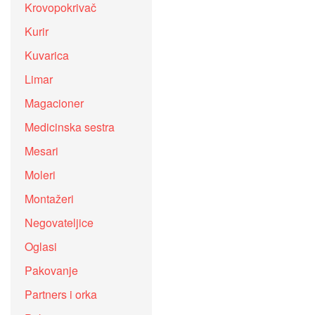
Krovopokrivač
Kurir
Kuvarica
Limar
Magacioner
Medicinska sestra
Mesari
Moleri
Montažeri
Negovateljice
Oglasi
Pakovanje
Partners i orka