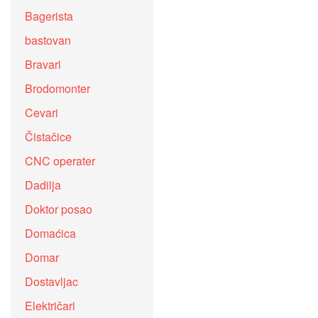
Bagerista
bastovan
Bravari
Brodomonter
Cevari
Čistačice
CNC operater
Dadilja
Doktor posao
Domaćica
Domar
Dostavljac
Električari