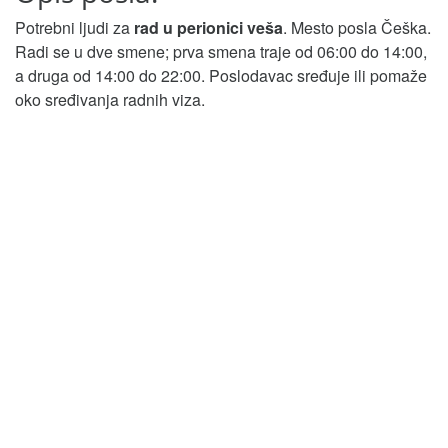
Potrebni ljudi za
rad u perionici veša
. Mesto posla Češka.
Radi se u dve smene; prva smena traje od 06:00 do 14:00,
a druga od 14:00 do 22:00. Poslodavac sređuje ili pomaže
oko sređivanja radnih viza.