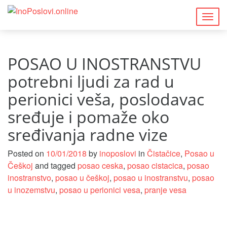
Togg
navig
POSAO U INOSTRANSTVU
potrebni ljudi za rad u
perionici veša, poslodavac
sređuje i pomaže oko
sređivanja radne vize
Posted on
10/01/2018
by
inoposlovi
in
Čistačice
,
Posao u
Češkoj
and tagged
posao ceska
,
posao cistacica
,
posao
inostranstvo
,
posao u češkoj
,
posao u inostranstvu
,
posao
u inozemstvu
,
posao u perionici vesa
,
pranje vesa