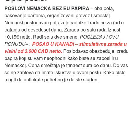
POSLOVI NEMAČKA BEZ EU PAPIRA
– oba pola,
pakovanje parfema, organizovani prevoz i smeštaj.
Nemački poslodavac potražuje radnike i radnice za rad u
trajanju od devedeset dana. Zarada po satu rada iznosi
10,15€ netto. Radi se u dve smene.
POGLEDAJ I OVU
PONUDU–>
POSAO U KANADI – stimulativna zarada u
visini od 3.000 CAD netto
.
Poslodavac obezbeđuje izradu
papira koji su vam neophodni kako biste se zaposlili u
Nemačkoj. Cena smeštaja je trinaest eura po danu. Do vas
se ne zahteva da imate iskustva u ovom poslu. Kako biste
mogli da aplicirate potrebno je da ste student.