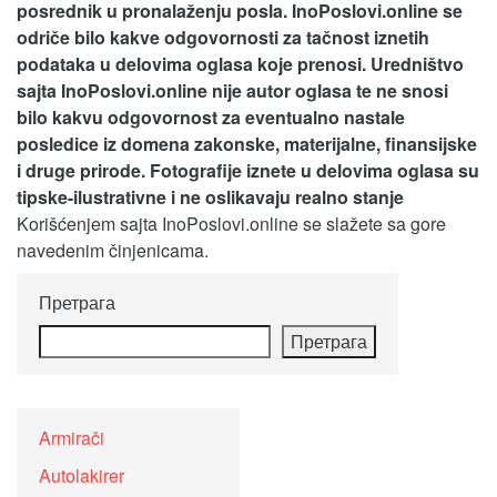
posrednik u pronalaženju posla. InoPoslovi.online se
odriče bilo kakve odgovornosti za tačnost iznetih
podataka u delovima oglasa koje prenosi.
Uredništvo
sajta InoPoslovi.online nije autor oglasa te ne snosi
bilo kakvu odgovornost za eventualno nastale
posledice iz domena zakonske, materijalne, finansijske
i druge prirode. Fotografije iznete u delovima oglasa su
tipske-ilustrativne i ne oslikavaju realno stanje
Korišćenjem sajta InoPoslovi.online se slažete sa gore
navedenim činjenicama.
Претрага
Претрага
Armirači
Autolakirer