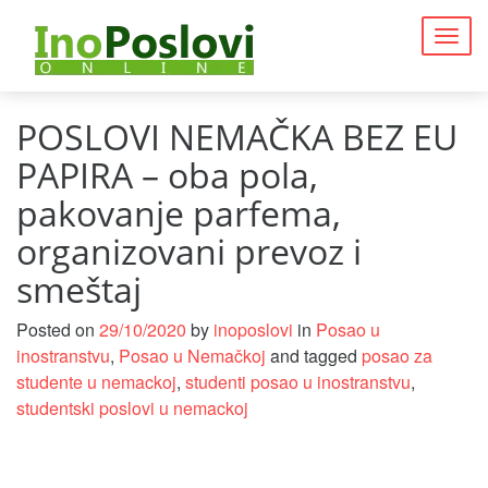
Togg
navig
POSLOVI NEMAČKA BEZ EU
PAPIRA – oba pola,
pakovanje parfema,
organizovani prevoz i
smeštaj
Posted on
29/10/2020
by
inoposlovi
in
Posao u
inostranstvu
,
Posao u Nemačkoj
and tagged
posao za
studente u nemackoj
,
studenti posao u inostranstvu
,
studentski poslovi u nemackoj