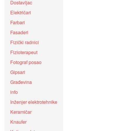
Dostavljac
Električari
Farbari
Fasaderi
Fizički radnici
Fizioterapeut
Fotograf posao
Gipsari
Građevina
info
Inženjer elektrotehnike
Keramičar
Knaufer