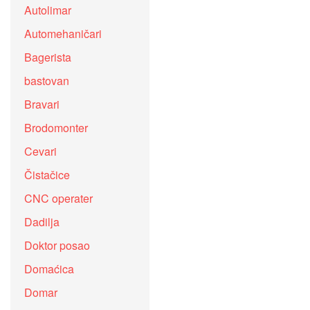
Autolimar
Automehaničari
Bagerista
bastovan
Bravari
Brodomonter
Cevari
Čistačice
CNC operater
Dadilja
Doktor posao
Domaćica
Domar