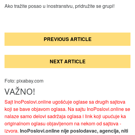
Ako tražite posao u inostranstvu, pridružite se grupi!
Кретање
PREVIOUS ARTICLE
чланка
NEXT ARTICLE
Foto: pixabay.com
VAŽNO!
Sajt InoPoslovi.online ugošćuje oglase sa drugih sajtova
koji se bave objavom oglasa. Na sajtu InoPoslovi.online se
nalaze samo delovi sadržaja oglasa i link koji upućuje ka
originalnom oglasu objavljenom na nekom od sajtova -
izvora.
InoPoslovi.online nije poslodavac, agencija, niti