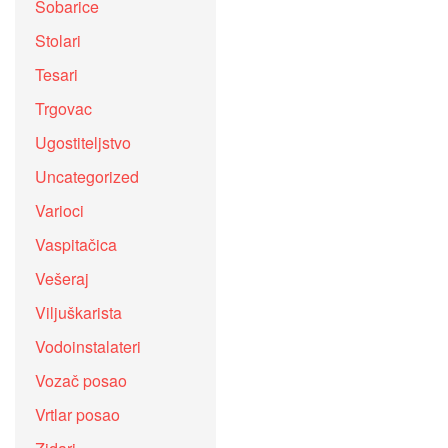
Sobarice
Stolari
Tesari
Trgovac
Ugostiteljstvo
Uncategorized
Varioci
Vaspitačica
Vešeraj
Viljuškarista
Vodoinstalateri
Vozač posao
Vrtlar posao