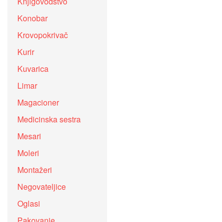
Knjigovodstvo
Konobar
Krovopokrivač
Kurir
Kuvarica
Limar
Magacioner
Medicinska sestra
Mesari
Moleri
Montažeri
Negovateljice
Oglasi
Pakovanje