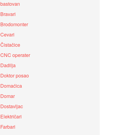
bastovan
Bravari
Brodomonter
Cevari
Čistačice
CNC operater
Dadilja
Doktor posao
Domaćica
Domar
Dostavljac
Električari
Farbari