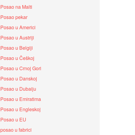
Posao na Malti
Posao pekar
Posao u Americi
Posao u Austriji
Posao u Belgiji
Posao u Češkoj
Posao u Crnoj Gori
Posao u Danskoj
Posao u Dubaiju
Posao u Emiratima
Posao u Engleskoj
Posao u EU
posao u fabrici