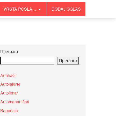
VRSTA POSLA…
DODAJ OGLAS
/wp-content/plugins/wonderpush-web-push-
Претрага
Претрага
Armirači
Autolakirer
Autolimar
Automehaničari
Bagerista