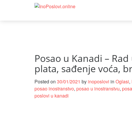
Deprecated
: Function curl_close() is deprecated since 8.5, as 
notifications/lib/Net/CurlHttpClient.php
on line
175
Posao u Kanadi – Rad 
plata, sađenje voća, br
Posted on
30/01/2021
by
inoposlovi
in
Oglasi
,
posao inostranstvo
,
posao u inostranstvu
,
posa
poslovi u kanadi