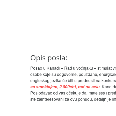
Opis posla:
Posao u Kanadi – Rad u voćnjaku – stimulativna
osobe koje su odgovorne, pouzdane, energične i
engleskog jezika će biti u prednosti na konkur
sa smeštajem, 2.000chf, rad na selu
. Kandida
Poslodavac od vas očekuje da imate sss i preth
ste zainteresovani za ovu ponudu, detaljnije in