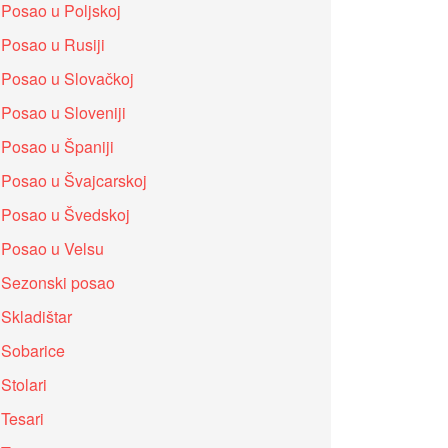
Posao u Poljskoj
Posao u Rusiji
Posao u Slovačkoj
Posao u Sloveniji
Posao u Španiji
Posao u Švajcarskoj
Posao u Švedskoj
Posao u Velsu
Sezonski posao
Skladištar
Sobarice
Stolari
Tesari