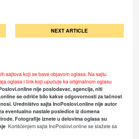
NEXT ARTICLE
ih sajtova koji se bave objavom oglasa. Na sajtu
ja oglasa i link koji upućuje ka originalnom oglasu
Poslovi.online nije poslodavac, agencija, niti
.online se odriče bilo kakve odgovornosti za tačnost
nosi.
Uredništvo sajta InoPoslovi.online nije autor
za eventualno nastale posledice iz domena
rirode. Fotografije iznete u delovima oglasa su
anje
Korišćenjem sajta InoPoslovi.online se slažete sa