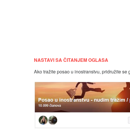
NASTAVI SA ČITANJEM OGLASA
Ako tražite posao u inostranstvu, pridružite se 