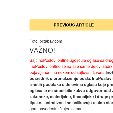
Кретање
PREVIOUS ARTICLE
чланка
Foto: pixabay.com
VAŽNO!
Sajt InoPoslovi.online ugošćuje oglase sa drug
InoPoslovi.online se nalaze samo delovi sadrža
objavljenom na nekom od sajtova - izvora.
Ino
posrednik u pronalaženju posla. InoPoslovi
iznetih podataka u delovima oglasa koje pre
oglasa te ne snosi bilo kakvu odgovornost 
zakonske, materijalne, finansijske i druge p
tipske-ilustrativne i ne oslikavaju realno st
gore navedenim činjenicama.