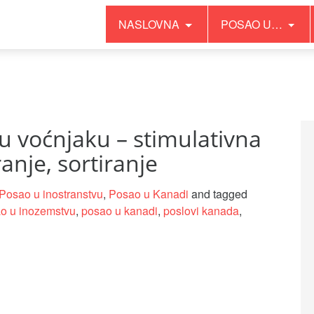
NASLOVNA
POSAO U…
it has no effect since PHP 8.0 in
/home/inopgyvd/public_html
u voćnjaku – stimulativna
anje, sortiranje
Posao u inostranstvu
,
Posao u Kanadi
and tagged
o u inozemstvu
,
posao u kanadi
,
poslovi kanada
,