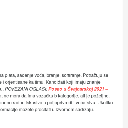
 plata, sađenje voća, branje, sortiranje. Potražuju se
 orjentisane ka timu. Kandidati koji imaju znanje
su.
POVEZANI OGLASI:
Posao u Švajcarskoj 2021 –
t ne mora da ima vozačku b kategorije, ali je poželjno.
odno radno iskustvo u poljoprivredi i voćarstvu. Ukoliko
formacije možete pročitati u izvornom sadržaju.