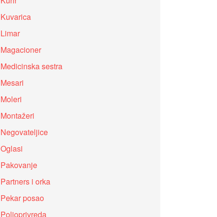
Kurir
Kuvarica
Limar
Magacioner
Medicinska sestra
Mesari
Moleri
Montažeri
Negovateljice
Oglasi
Pakovanje
Partners i orka
Pekar posao
Poljoprivreda