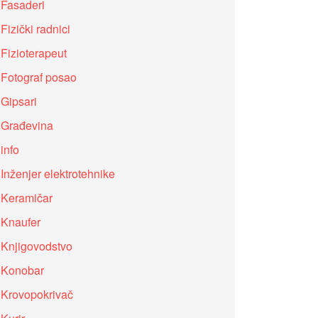
Fasaderi
Fizički radnici
Fizioterapeut
Fotograf posao
Gipsari
Građevina
info
Inženjer elektrotehnike
Keramičar
Knaufer
Knjigovodstvo
Konobar
Krovopokrivač