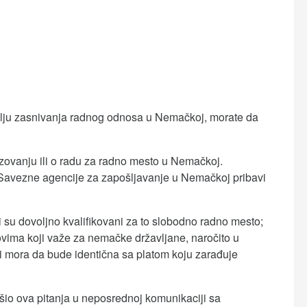
cilju zasnivanja radnog odnosa u Nemačkoj, morate da
ovanju ili o radu za radno mesto u Nemačkoj.
Savezne agencije za zapošljavanje u Nemačkoj pribavi
su dovoljno kvalifikovani za to slobodno radno mesto;
ovima koji važe za nemačke državljane, naročito u
 mora da bude identična sa platom koju zarađuje
šio ova pitanja u neposrednoj komunikaciji sa