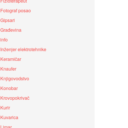
Fizioterapeut
Fotograf posao
Gipsari
Građevina
info
Inženjer elektrotehnike
Keramičar
Knaufer
Knjigovodstvo
Konobar
Krovopokrivač
Kurir
Kuvarica
Limar