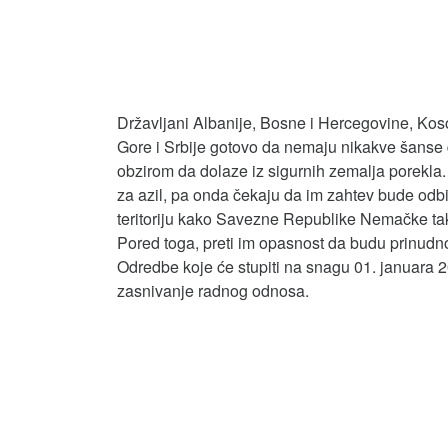
Državljani Albanije, Bosne i Hercegovine, Ko
Gore i Srbije gotovo da nemaju nikakve šanse 
obzirom da dolaze iz sigurnih zemalja porekla
za azil, pa onda čekaju da im zahtev bude od
teritoriju kako Savezne Republike Nemačke tako
Pored toga, preti im opasnost da budu prinudn
Odredbe koje će stupiti na snagu 01. januara 
zasnivanje radnog odnosa.