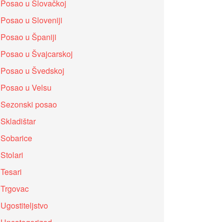
Posao u Slovačkoj
Posao u Sloveniji
Posao u Španiji
Posao u Švajcarskoj
Posao u Švedskoj
Posao u Velsu
Sezonski posao
Skladištar
Sobarice
Stolari
Tesari
Trgovac
Ugostiteljstvo