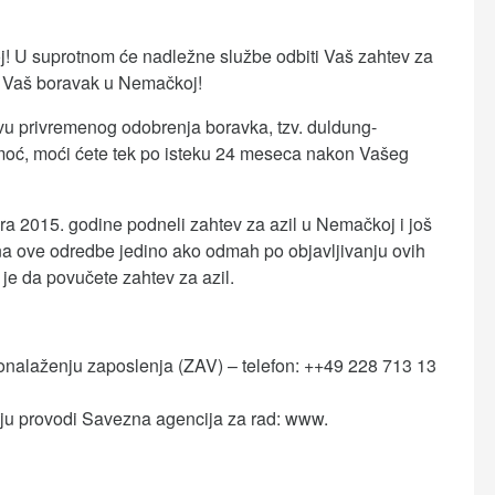
j! U suprotnom će nadležne službe odbiti Vaš zahtev za
ki Vaš boravak u Nemačkoj!
snovu privremenog odobrenja boravka, tzv. duldung-
pomoć, moći ćete tek po isteku 24 meseca nakon Vašeg
bra 2015. godine podneli zahtev za azil u Nemačkoj i još
na ove odredbe jedino ako odmah po objavljivanju ovih
e da povučete zahtev za azil.
ronalaženju zaposlenja (ZAV) – telefon: ++49 228 713 13
ju provodi Savezna agencija za rad: www.