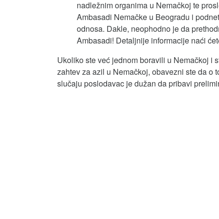
nadležnim organima u Nemačkoj te prosle
Ambasadi Nemačke u Beogradu i podneti 
odnosa. Dakle, neophodno je da prethodno
Ambasadi! Detaljnije informacije naći će
Ukoliko ste već jednom boravili u Nemačkoj i stu
zahtev za azil u Nemačkoj, obavezni ste da o
slučaju poslodavac je dužan da pribavi prelimi