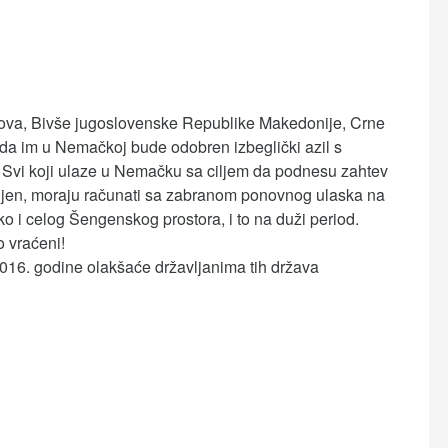
sova, Bivše jugoslovenske Republike Makedonije, Crne
da im u Nemačkoj bude odobren izbeglički azil s
. Svi koji ulaze u Nemačku sa ciljem da podnesu zahtev
bijen, moraju računati sa zabranom ponovnog ulaska na
 i celog Šengenskog prostora, i to na duži period.
o vraćeni!
2016. godine olakšaće državljanima tih država