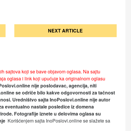
NEXT ARTICLE
ih sajtova koji se bave objavom oglasa. Na sajtu
ja oglasa i link koji upućuje ka originalnom oglasu
Poslovi.online nije poslodavac, agencija, niti
.online se odriče bilo kakve odgovornosti za tačnost
nosi.
Uredništvo sajta InoPoslovi.online nije autor
za eventualno nastale posledice iz domena
rirode. Fotografije iznete u delovima oglasa su
anje
Korišćenjem sajta InoPoslovi.online se slažete sa