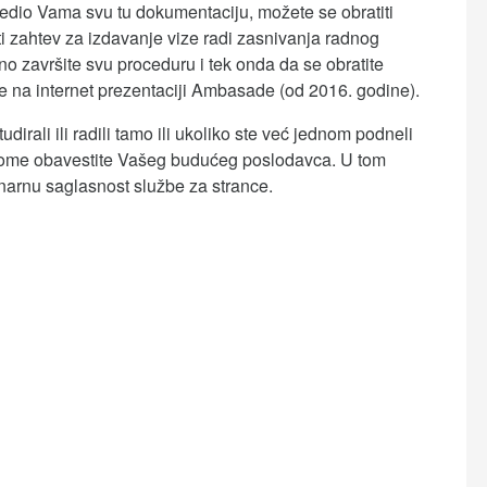
dio Vama svu tu dokumentaciju, možete se obratiti
zahtev za izdavanje vize radi zasnivanja radnog
 završite svu proceduru i tek onda da se obratite
te na internet prezentaciji Ambasade (od 2016. godine).
dirali ili radili tamo ili ukoliko ste već jednom podneli
 tome obavestite Vašeg budućeg poslodavca. U tom
narnu saglasnost službe za strance.