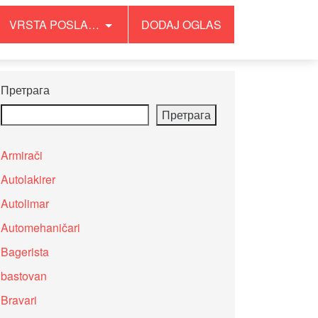
VRSTA POSLA…
DODAJ OGLAS
Претрага
Претрага
Armirači
Autolakirer
Autolimar
Automehaničari
Bagerista
bastovan
Bravari