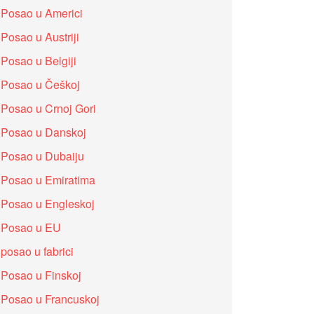
Posao u Americi
Posao u Austriji
Posao u Belgiji
Posao u Češkoj
Posao u Crnoj Gori
Posao u Danskoj
Posao u Dubaiju
Posao u Emiratima
Posao u Engleskoj
Posao u EU
posao u fabrici
Posao u Finskoj
Posao u Francuskoj