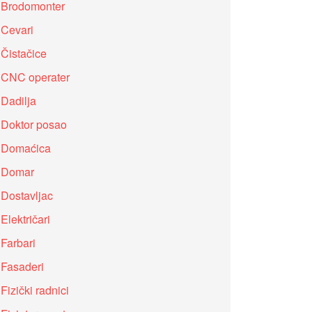
Brodomonter
Cevari
Čistačice
CNC operater
Dadilja
Doktor posao
Domaćica
Domar
Dostavljac
Električari
Farbari
Fasaderi
Fizički radnici