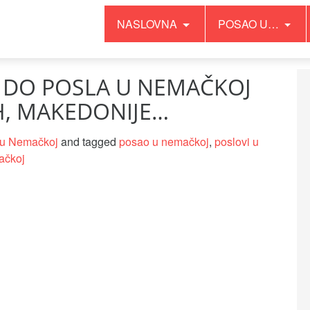
NASLOVNA
POSAO U…
I DO POSLA U NEMAČKOJ
IH, MAKEDONIJE…
u Nemačkoj
and tagged
posao u nemačkoj
,
poslovi u
ačkoj