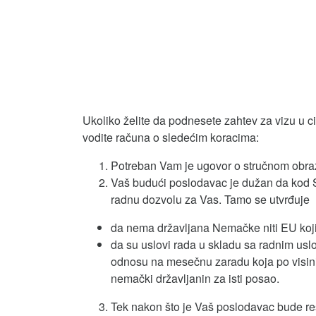
Ukoliko želite da podnesete zahtev za vizu u 
vodite računa o sledećim koracima:
Potreban Vam je ugovor o stručnom obraz
Vaš budući poslodavac je dužan da kod 
radnu dozvolu za Vas. Tamo se utvrđuje
da nema državljana Nemačke niti EU koji 
da su uslovi rada u skladu sa radnim usl
odnosu na mesečnu zaradu koja po visini
nemački državljanin za isti posao.
Tek nakon što je Vaš poslodavac bude re