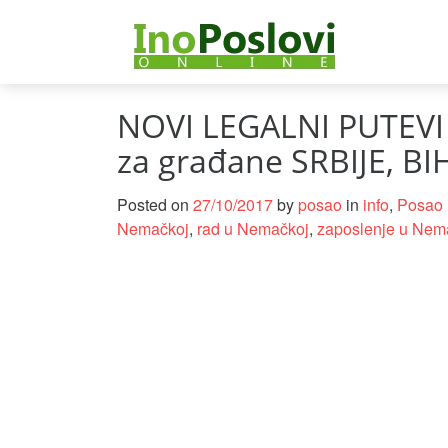
NOVI LEGALNI PUTEV
za građane SRBIJE, B
Posted on
27/10/2017
by
posao
in
info
,
Posao 
Nemačkoj
,
rad u Nemačkoj
,
zaposlenje u Nem