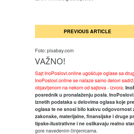
Кретање
PREVIOUS ARTICLE
чланка
Foto: pixabay.com
VAŽNO!
Sajt InoPoslovi.online ugošćuje oglase sa drug
InoPoslovi.online se nalaze samo delovi sadrža
objavljenom na nekom od sajtova - izvora.
Ino
posrednik u pronalaženju posla. InoPoslovi
iznetih podataka u delovima oglasa koje pre
oglasa te ne snosi bilo kakvu odgovornost 
zakonske, materijalne, finansijske i druge p
tipske-ilustrativne i ne oslikavaju realno st
gore navedenim činjenicama.