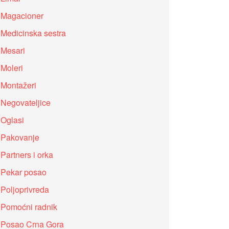
Magacioner
Medicinska sestra
Mesari
Moleri
Montažeri
Negovateljice
Oglasi
Pakovanje
Partners i orka
Pekar posao
Poljoprivreda
Pomoćni radnik
Posao Crna Gora